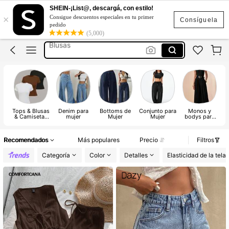
Vestidos Casuales
SHEIN-¡List@, descargá, con estilo!
×
Consigue descuentos especiales en tu primer
Vestidos
Consíguela
pedido
(5,000)
Blusas
Conjunto De 2 Piezas Para Mujer
Traje De Baño Mujer
Vestidos Casuales
Vestidos
Tops & Blusas
Denim para
Bottoms de
Conjunto para
Monos y
V
& Camisetas
mujer
Mujer
Mujer
bodys para
de Mujer
mujer
Recomendados
Más populares
Precio
Filtros
Categoría
Color
Detalles
Elasticidad de la tela