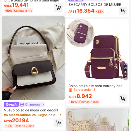
Ontre Bolso de hombro para mujer
19.441
SHECARRY BOLSOS DE MUJER
ARS$
16.354
-50%
Últimas 8 hrs
ARS$
-23%
5
Clientes habituales
Solo quedan 3
Bolso brazalete para correr y hacer
deportes, Mini bolso cruzado de nyl
Clientes habituales
Clientes habituales
on para celular, Cartera multifuncio
8.942
Solo quedan 3
Solo quedan 3
ARS$
nal con cremallera para mujeres
Clientes habituales
-10%
¡Últimos 2 días
Charmony
Solo quedan 3
Nuevo bolso de moda con decoraci
ón de cadena metálica, bolso de ho
#6 Más vendidos
en Juegos de cadenas Bolsos De Hombro De Mujer
mbro con solapa, adecuado para fie
20.194
ARS$
stas, reuniones, salidas, vacacione
-10%
¡Últimos 2 días
s, compras y uso diario, puede alma
cenar monedas, teléfono, también c