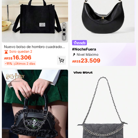
5
Nuevo bolso de hombro cuadrado p
#NocheFuera
equeño de pana estilo minimalista I
Solo quedan 2
Nivel Máximo
ns para mujer
16.306
ARS$
23.509
ARS$
-11%
¡Últimos 2 días