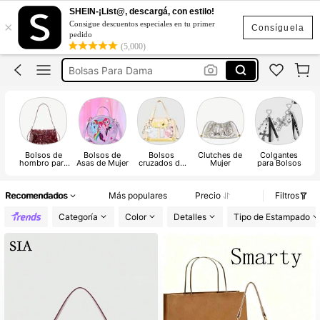
Carteras Para Mujer
SHEIN-¡List@, descargá, con estilo!
×
Consigue descuentos especiales en tu primer
Mochilas
Consíguela
pedido
(5,000)
Bolsas Para Dama
Bolsos
Bolsos Elegantes Para Mujer
Carteras Para Mujer
Mochilas
Bolsos de
Bolsos de
Bolsos
Clutches de
Colgantes
hombro para
Asas de Mujer
cruzados de
Mujer
para Bolsos
mujer
mujer
Recomendados
Más populares
Precio
Filtros
Categoría
Color
Detalles
Tipo de Estampado