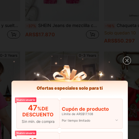
, jeans de mezclilla acolchados y gruesos
SHEIN Jeans de mezclilla casual con lavado y detalles únicos desgastados, ropa de calle versátil, esenciales del Día de San Valentín 2025 para niñas pequeñas con elegante cintura floral
Chaqueta con capucha de ma
-37%
-16%
Solo quedan 10
ARS$17.870
ARS$50.297
0-3 Years
0-3 Years
Ofertas especiales solo para ti
Nuevo usuario
47
%DE
Cupón de producto
DESCUENTO
Límite de ARS$17.108
Por tiempo limitado
Sin mín. de compra
Nuevo usuario