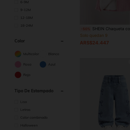
6-9M
9-12M
12-18M
18-24M
SHEIN Chaqueta con capucha de felpa informal para bebé niña con cuello de pelaje si
-50%
Solo quedan 9
Color
ARS$24.447
Multicolor
Blanco
Rosa
Azul
Rojo
Tipo De Estampado
Liso
Letras
Color combinado
Halloween