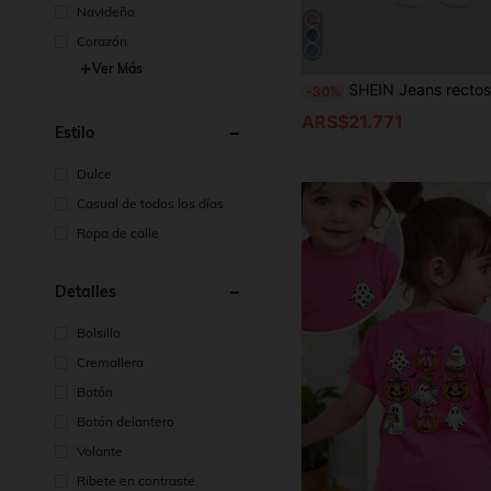
Navideño
Corazón
Ver Más
SHEIN Jeans rectos y sueltos lindos para niña con decoración de moño, azul, ropa de otoño e invierno para niña
-30%
ARS$21.771
Estilo
Dulce
Casual de todos los días
Ropa de calle
Detalles
Bolsillo
Cremallera
Botón
Botón delantero
Volante
Ribete en contraste