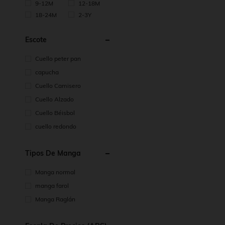
9-12M
12-18M
18-24M
2-3Y
Escote
Cuello peter pan
capucha
Cuello Camisero
Cuello Alzado
Cuello Béisbol
cuello redondo
Tipos De Manga
Manga normal
manga farol
Manga Raglán