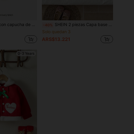
nga raglán de contraste para bebé niña
SHEIN 2 piezas Capa base de manga larga con bordado de orejas de conejo suave para niñas, lindo y dulce, forro cálido, versátil para otoño/invierno
-40%
Solo quedan 3
ARS$13.221
0-3 Years