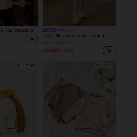
bomber con bordado de letra con cremallera teddy
Blossori
Blossori Vestido de cuadros verdes elegante estilo francés para niñas bebé en primavera/verano
-21%
Solo quedan 6
ARS$18.083
0-3 Years
0-3 Years