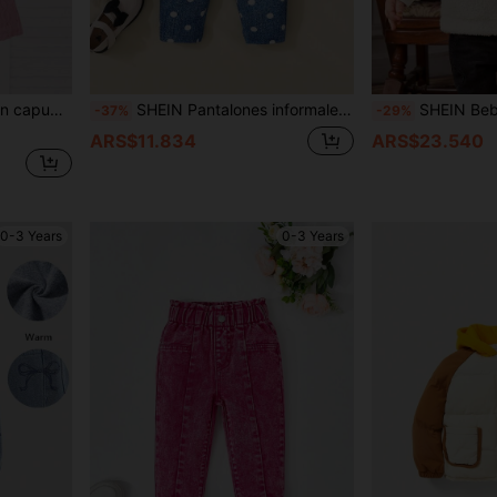
ntético, para otoño e invierno
SHEIN Pantalones informales de lunares para bebé niña con cintura elástica
SHEIN Bebé niña Cazadora tipo 
-37%
-29%
ARS$11.834
ARS$23.540
0-3 Years
0-3 Years