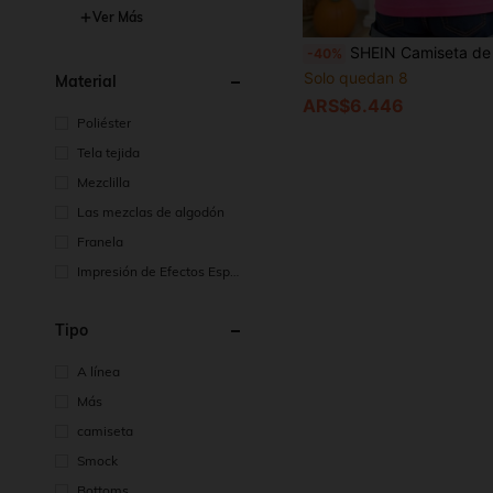
Ver Más
SHEIN Camiseta de manga corta con cuello redondo y estampado de calabaza con lazo, estilo minimalista y
-40%
Solo quedan 8
Material
ARS$6.446
Poliéster
Tela tejida
Mezclilla
Las mezclas de algodón
Franela
Impresión de Efectos Espec
iaels
Tipo
A línea
Más
camiseta
Smock
Bottoms