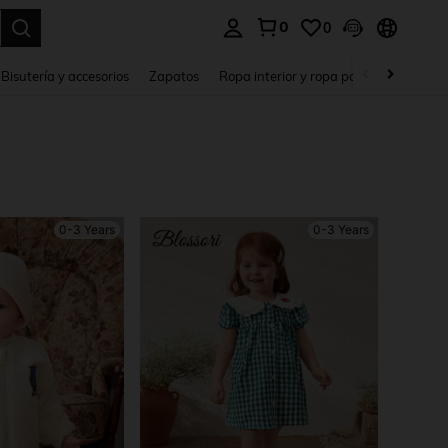
0
0
a. Press Enter to select.
Bisutería y accesorios
Zapatos
Ropa interior y ropa para dormir
Ho
0-3 Years
0-3 Years