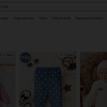
pera
and down arrow keys to navigate search Búsqueda reciente and Busca y Encuentr
 mujer
Trajes de baño
Niños
Talla Grande
Ropa para hombre
0-3 Years
0-3 Years