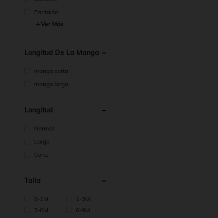
Pantalón
Ver Más
Longitud De La Manga
manga corta
manga larga
Longitud
Normal
Largo
Corto
Talla
0-1M
1-3M
3-6M
6-9M