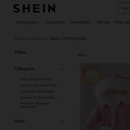
Cam
Use up 
Categorías
Solo para ti
Novedades
Ofertas
Ropa de
Página principal
Baby Clothing Sale
/
Filtros
Más
Categoría
Tops de Bebé Niña
Bottoms de Bebé Niña
Denim de Bebé Niña
Vestido de Bebé Niña
Ropa de Abrigo de
Bebé Niña
Edad