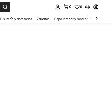
0
0
a. Press Enter to select.
Bisutería y accesorios
Zapatos
Ropa interior y ropa para dormir
Ho