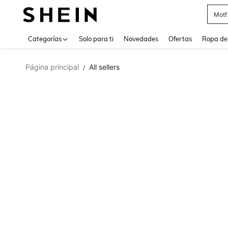
Motf
Use up 
Categorías
Solo para ti
Novedades
Ofertas
Ropa de
Página principal
All sellers
/