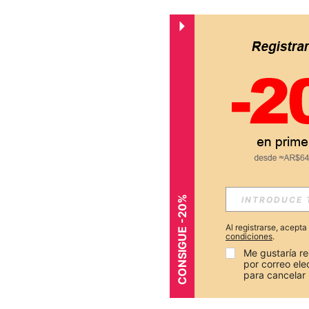
CONSIGUE -20%
Al registrarse, acept
condiciones
.
Me gustaría re
por correo el
para cancelar 