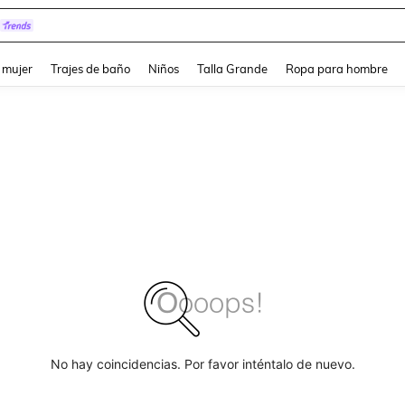
and down arrow keys to navigate search Búsqueda reciente and Busca y Encuentr
 mujer
Trajes de baño
Niños
Talla Grande
Ropa para hombre
No hay coincidencias. Por favor inténtalo de nuevo.