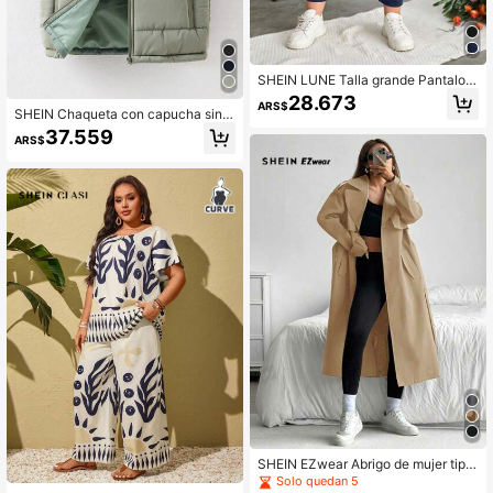
SHEIN LUNE Talla grande Pantalon
es deportivos unicolor con bolsillo o
28.673
ARS$
blicuo
SHEIN Chaqueta con capucha sin
mangas de moda para niño, chalec
37.559
ARS$
o acolchado para otoño/invierno
SHEIN EZwear Abrigo de mujer tipo
trinchera de color camello tejido, ve
Solo quedan 5