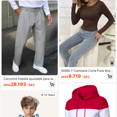
INAWLY Camiseta Corta Para Mujer
es De Ajuste Sólido Y Delgado
9.719
ARS$
-40%
Calvornis Hebilla ajustable para la c
intura de pantalones de traje de neg
28.193
ARS$
-36%
ocios para hombres
8-12 Years