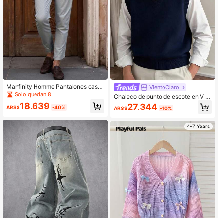
Manfinity Homme Pantalones casu
VientoClaro
ales rectos de unicolor con bolsillo
Solo quedan 8
Chaleco de punto de escote en V p
para hombre, otoño
ara hombre, unicolor minimalista, es
18.639
27.344
ARS$
-40%
ARS$
-10%
tilo clásico, ajuste delgado y versáti
l
4-7 Years