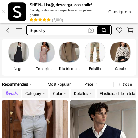
Jeans Mujer
SHEIN-¡List@, descargá, con estilo!
×
Consigue descuentos especiales en tu primer
Vestidos Elegantes Para Fiesta
Consíguela
pedido
(5,000)
Sqiushy
Botas Para Mujer
Campera De Mujer
Jeans Mujer
Vestidos Elegantes Para Fiesta
Negro
Tela tejida
Tela tricotada
Bolsillo
Canalé
Recommended
Most Popular
Price
Filtros
Category
Color
Detalles
Elasticidad de la tela