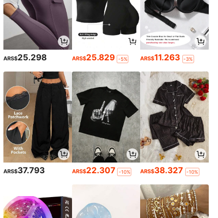
25.298
25.829
11.263
ARS$
ARS$
ARS$
-5%
-3%
37.793
22.307
38.327
ARS$
ARS$
ARS$
-10%
-10%