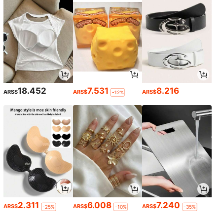
18.452
7.531
8.216
ARS$
ARS$
ARS$
-12%
2.311
6.008
7.240
ARS$
ARS$
ARS$
-25%
-10%
-35%