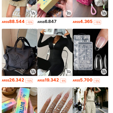
88.544
6.847
4.365
ARS$
ARS$
ARS$
-10%
-15%
26.342
19.342
5.700
ARS$
ARS$
ARS$
-10%
-8%
-5%