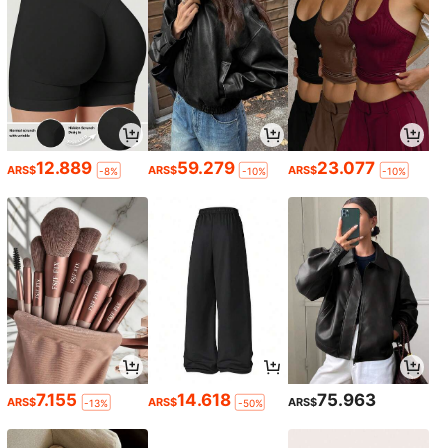
12.889
59.279
23.077
ARS$
ARS$
ARS$
-8%
-10%
-10%
7.155
14.618
75.963
ARS$
ARS$
ARS$
-13%
-50%