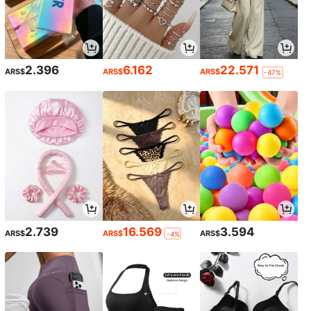
2.396
6.162
22.571
ARS$
ARS$
ARS$
-47%
2.739
16.569
3.594
ARS$
ARS$
ARS$
-4%