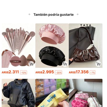
También podría gustarte
2.311
2.995
17.356
ARS$
ARS$
ARS$
-10%
-30%
-7%