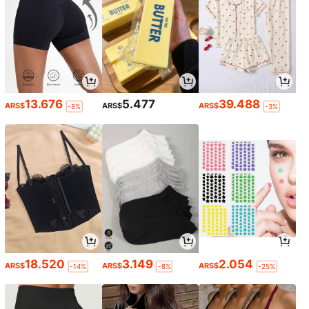
13.676
5.477
39.488
ARS$
ARS$
ARS$
-8%
-3%
18.520
3.149
2.054
ARS$
ARS$
ARS$
-14%
-8%
-25%