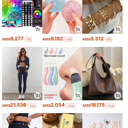
9.277
9.192
5.512
ARS$
ARS$
ARS$
-5%
-12%
-8%
21.536
2.054
16.175
ARS$
ARS$
ARS$
-10%
-25%
-10%