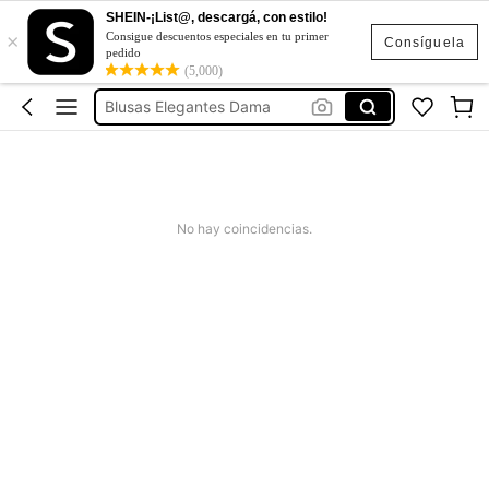
SHEIN-¡List@, descargá, con estilo!
×
Blusas Para Mujer
Consigue descuentos especiales en tu primer
Consíguela
pedido
Blusas
(5,000)
Blusas Elegantes Dama
Blusas Elegantes Modernas
Blusas Bonitas
Blusas Para Mujer
No hay coincidencias.
Blusas