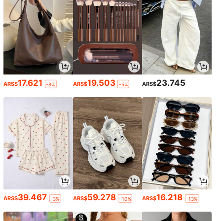
17.621
19.503
23.745
ARS$
ARS$
ARS$
-8%
-5%
39.467
59.278
16.218
ARS$
ARS$
ARS$
-3%
-10%
-13%