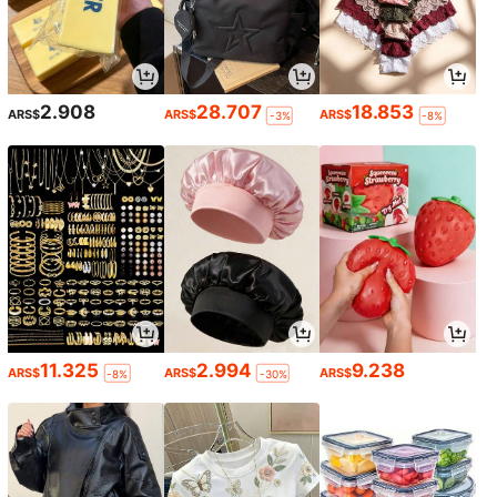
2.908
28.707
18.853
ARS$
ARS$
ARS$
-3%
-8%
11.325
2.994
9.238
ARS$
ARS$
ARS$
-8%
-30%