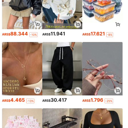
88.344
11.941
17.621
ARS$
ARS$
ARS$
-10%
-8%
4.465
30.417
1.796
ARS$
ARS$
ARS$
-13%
-25%