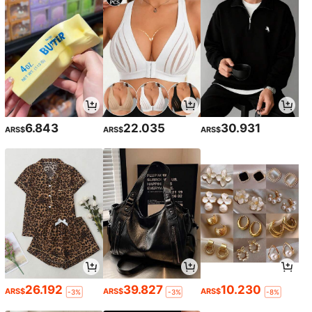
6.843
22.035
30.931
ARS$
ARS$
ARS$
26.192
39.827
10.230
ARS$
ARS$
ARS$
-3%
-3%
-8%