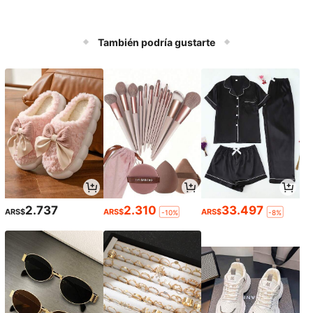
También podría gustarte
2.737
2.310
33.497
ARS$
ARS$
ARS$
-10%
-8%