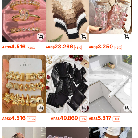
4.516
23.266
3.250
ARS$
ARS$
ARS$
-20%
-8%
-5%
4.516
49.869
5.817
ARS$
ARS$
ARS$
-15%
-4%
-8%