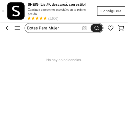
Vestidos Elegantes Para Fiesta
SHEIN-¡List@, descargá, con estilo!
×
Sqiushy
Consigue descuentos especiales en tu primer
Consíguela
pedido
Botas Para Mujer
(5,000)
Campera De Mujer
Jeans Mujer
Vestidos Elegantes Para Fiesta
No hay coincidencias.