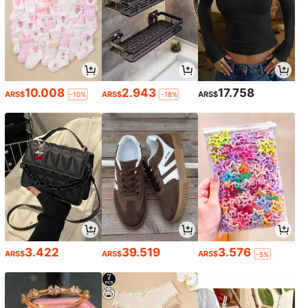
10.008
2.943
17.758
ARS$
ARS$
ARS$
-10%
-18%
3.422
39.519
3.576
ARS$
ARS$
ARS$
-5%