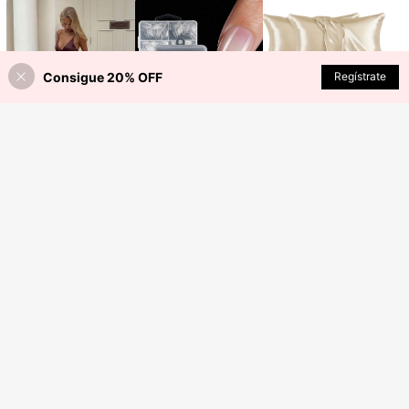
Consigue 20% OFF
Regístrate
49.373
5.697
18.305
ARS$
ARS$
ARS$
-5%
-5%
1.334
20.546
42.324
ARS$
ARS$
ARS$
-40%
-4%
-3%