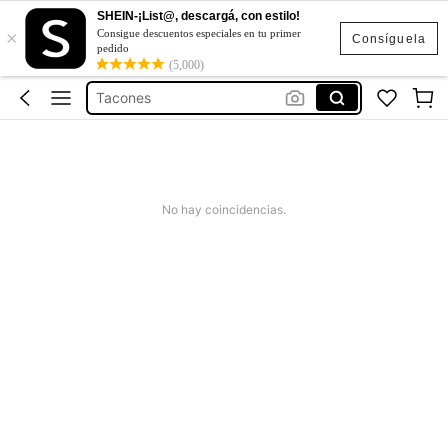
Sandalias Elegantes De Mujer
SHEIN-¡List@, descargá, con estilo!
×
Sandalias
Consigue descuentos especiales en tu primer
Consíguela
pedido
Tacones
(5,000)
Zapatos Para Mujer
Botas
Sandalias Elegantes De Mujer
Sandalias
No hay coincidencias.