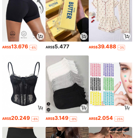
13.676
5.477
39.488
ARS$
ARS$
ARS$
-8%
-3%
20.249
3.149
2.054
ARS$
ARS$
ARS$
-6%
-8%
-25%