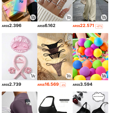
2.396
6.162
22.571
ARS$
ARS$
ARS$
-47%
2.739
16.569
3.594
ARS$
ARS$
ARS$
-4%