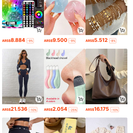
8.884
9.500
5.512
ARS$
ARS$
ARS$
-9%
-9%
-8%
21.536
2.054
16.175
ARS$
ARS$
ARS$
-10%
-25%
-10%