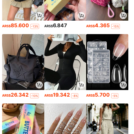
85.600
6.847
4.365
ARS$
ARS$
ARS$
-13%
-15%
26.342
19.342
5.700
ARS$
ARS$
ARS$
-10%
-8%
-5%