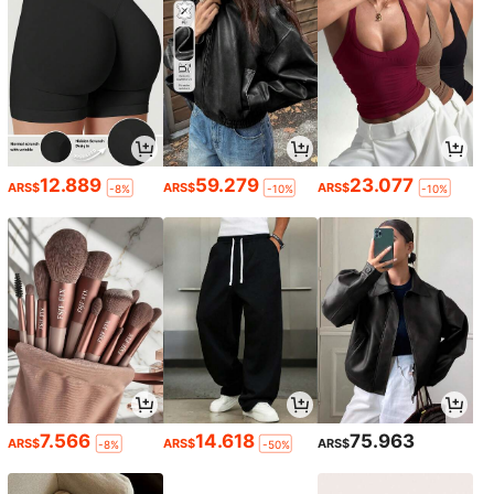
12.889
59.279
23.077
ARS$
ARS$
ARS$
-8%
-10%
-10%
7.566
14.618
75.963
ARS$
ARS$
ARS$
-8%
-50%