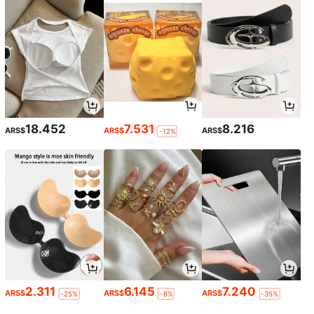
18.452
7.531
8.216
ARS$
ARS$
ARS$
-12%
2.311
6.145
7.240
ARS$
ARS$
ARS$
-25%
-8%
-35%