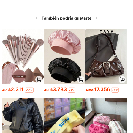
También podría gustarte
2.311
3.783
17.356
ARS$
ARS$
ARS$
-10%
-8%
-7%