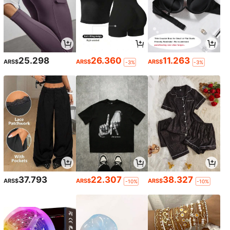
25.298
26.360
11.263
ARS$
ARS$
ARS$
-3%
-3%
37.793
22.307
38.327
ARS$
ARS$
ARS$
-10%
-10%