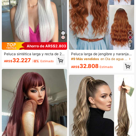
Ahorro de ARS$2.803
8
Peluca sintética larga y recta de 26
Peluca larga de jengibre y naranja c
pulgadas para mujer con flequillo, a
on flequillo, peluca ondulada para fi
#9 Más vendidos
en Ola de agua Pelucas tejidas sintéticas
32.227
ARS$
-8%
Estimado
decuada para fiestas, cosplay, resis
estas, peinado natural esponjoso de
32.808
tente al calor
peluca sintética resistente al calor
ARS$
Estimado
para mujeres