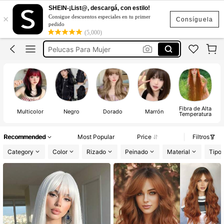
Peluca Rubia
SHEIN-¡List@, descargá, con estilo!
×
Consigue descuentos especiales en tu primer
Pelucas
Consíguela
pedido
(5,000)
Pelucas Para Mujer
Extensiones De Cabello
Peluca Rosa
Peluca Rubia
Pelucas
Fibra de Alta
Multicolor
Negro
Dorado
Marrón
Temperatura
Recommended
Most Popular
Price
Filtros
Category
Color
Rizado
Peinado
Material
Tipo