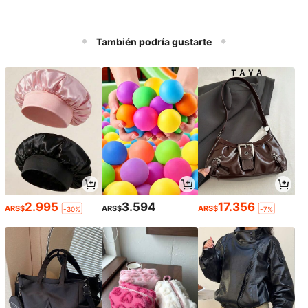
También podría gustarte
2.995
3.594
17.356
ARS$
ARS$
ARS$
-30%
-7%