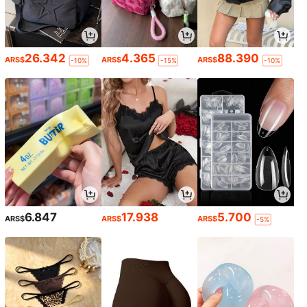
26.342
4.365
88.390
ARS$
ARS$
ARS$
-10%
-15%
-10%
6.847
17.938
5.700
ARS$
ARS$
ARS$
-5%