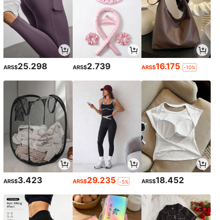
25.298
2.739
16.175
ARS$
ARS$
ARS$
-10%
3.423
29.235
18.452
ARS$
ARS$
ARS$
-5%