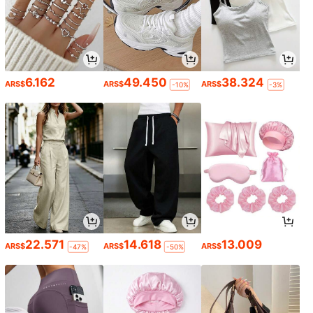
6.162
49.450
38.324
ARS$
ARS$
ARS$
-10%
-3%
22.571
14.618
13.009
ARS$
ARS$
ARS$
-47%
-50%