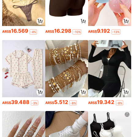
16.569
16.298
9.192
ARS$
ARS$
ARS$
-4%
-10%
-13%
39.488
5.512
19.342
ARS$
ARS$
ARS$
-3%
-8%
-8%