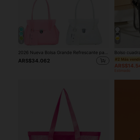
6
7
2026 Nueva Bolsa Grande Refrescante para Axilas de Verano para Mujeres, Bolsa Tote de Gelatina PVC de Moda, Bolsa de Hombro Minimalista para Viajes Diarios
#2 Más vend
ARS$34.062
ARS$14.5
Estimado