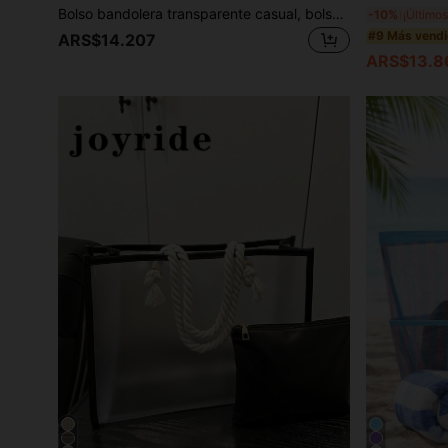
Bolso bandolera transparente casual, bolso de hombro con cremallera de moda minimalista de PVC con correa ajustable
-10%
#9 Más vend
ARS$14.207
ARS$13.8