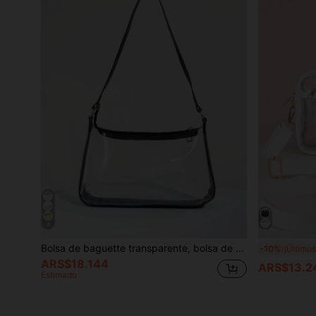
4
Bolsa de baguette transparente, bolsa de monedero transparente transparente aprobada por el estadio 12 X 12 X 6 para conciertos, eventos deportivos, festivales
-10%
ARS$18.144
ARS$13.2
Estimado