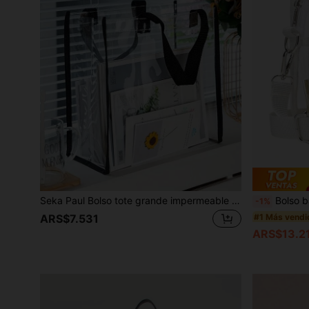
Seka Paul Bolso tote grande impermeable transparente de PVC para mujer, bolsa de regalo, adecuado para estudiantes, campus, dormitorio, compras, viajes, regalos, fiestas
Bolso bandolera transparente
-1%
#1 Más vendi
ARS$7.531
ARS$13.2