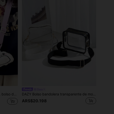
Dazy
ción de insignias, bolso de mano, regalo para niñas, morado
DAZY Bolso bandolera transparente de moda, amigable con la , adecuado para conciertos, con correa de hombro ajustable, hecho de material transparente de PVC y PU, aprobado para estadios, bolso transparente claro de 12*12*37 para conciertos, eventos deportivos y festivales
ARS$20.198