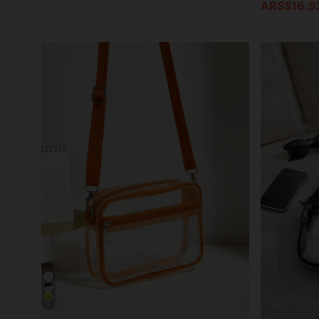
ARS$16.9
7