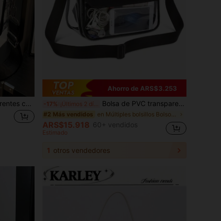
Ahorro de ARS$3.253
2 piezas Juego de bolsas transparentes con monedero, bolsa cuadrada pequeña de PVC impermeable, bolso cruzado de gran capacidad versátil, verano 2026
Bolsa de PVC transparente con cremallera, bolsa de Body cruzada impermeable, bolsa de viaje, bolsa de concierto, bolsa de playa, atuendos de verano, bolsa de gelatina
-17%
¡Últimos 2 días
en Múltiples bolsillos Bolsos De Hombro De Mujer
#2 Más vendidos
ARS$15.918
60+ vendidos
Estimado
1
otros vendedores