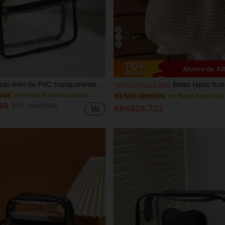
7
Ahorro de A
Bolso cuadrado mini de PVC transparente con correa ajustable para uso diario, aprobado para estadios, de 12 x 12 x 6 pulgadas, bolso transparente casual cuadrado para el hombro para conciertos, eventos deportivos, festivales, para viajes, bolso cruzado simple de moda, bolso transparente a prueba de agua y arena, perfecto para verano, vacaciones y playa, bolso transparente para mujer
Bolso tejido hueco beige nuevo 2026, bolso de hombro para mujer, bolso de axila, bolso de moda para ir al trabajo, encanto de
-3%
¡Últimos 2 días
en Fiesta Bolsos cruzados de mujer
idos
#3 Más vendidos
49
80+ vendidos
ARS$28.722