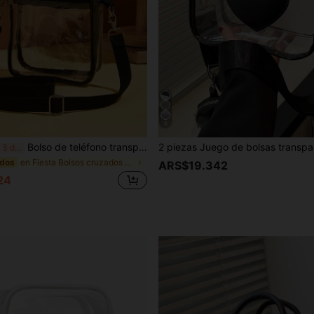
6
Bolso de teléfono transparente mini para mujer, aprobado para estadios, tamaño 19 X 14.5 X 5 pulgadas, bolso de mano transparente, adecuado para conciertos, eventos deportivos, festivales y otras ocasiones.
¡Últimos 3 días
en Fiesta Bolsos cruzados de mujer
idos
ARS$19.342
24