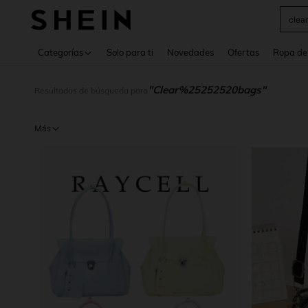
Use up 
Categorías
Solo para ti
Novedades
Ofertas
Ropa de
"Clear%25252520bags"
Resultados de búsqueda para
Más