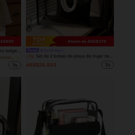
8
RS$890
Ahorro de ARS$376
 viaje diario, bolso versátil para vacaciones en la playa para mujer
Joyride Bags
Set de 2 bolsas de playa de mujer de moda con bloques de color transparentes
-1%
en Beige Bolsos De Hombro De Mujer
ARS$28.893