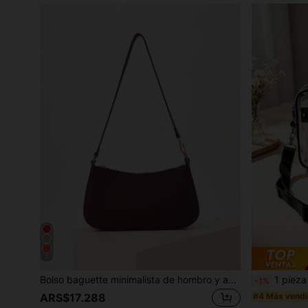
7
Bolso baguette minimalista de hombro y axila para mujer, adecuado para el uso diario
1 pieza Bolso bandolera transparente de PVC, bolso de playa tra
-1%
#4 Más vend
ARS$17.288