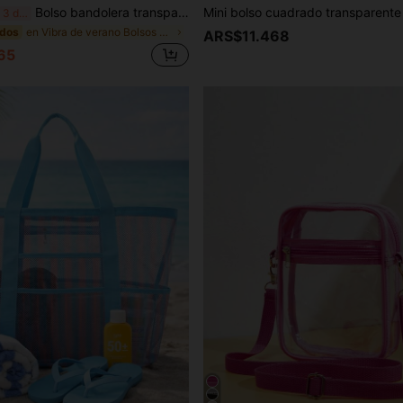
Bolso bandolera transparente casual para hombres y mujeres, bolso de hombro minimalista de PVC transparente, mini bolso cuadrado para teléfono con correa ajustable, bolso transparente aprobado para estadios para conciertos, eventos deportivos, festivales, viajes y playa
¡Últimos 3 días
en Vibra de verano Bolsos cruzados de mujer
idos
ARS$11.468
65