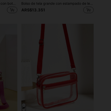
Mini bolso cuadrado transparente con botón de cierre, bolsa transparente aprobada para estadio de 12 X 12 X 6 pulgadas para conciertos, eventos deportivos, festivales, resistente al agua y la arena, bolsa transparente para playa, deportes, picnic y meriendas para mujeres
Bolso de tela grande con estampado de letras, estilo casual. Bolso de playa, bolso de uso diario, adecuado para viajes, trabajo, compras, universidad, oficina, escuela, etc. Apropiado para damas, principiantes, ejecutivas, chicas, estudiantes universitarias, jóvenes.
ARS$13.351