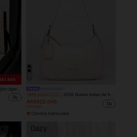
S$1.866
21
 llamativo, bolso de playa esencial para vacaciones de mujeres
#EstiloCoreano
2026 Nuevo bolso de hombro de media luna de unicolor clásico de piel de PU, adecuado para compras y uso casual, bolso lunar versátil, bolso de mano de textura de litchi blanco, bolso de axila Y2K, bolso sexy para chica, con correas de hombro dobles reemplazables, para llevar en la mano o cruzado
-21%
¡Últimos 2 días
ARS$22.046
Estimado
Clientes habituales