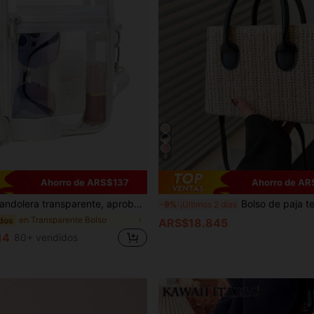
8
Ahorro de ARS$137
Ahorro de AR
, aprobado para estadios, adecuado para conciertos, eventos deportivos, material de PVC, playa, bolsas de playa
Bolso de paja tejido ligero, casual y minimalista para actividades al aire libre, viajes, salidas, bolso de playa
-9%
¡Últimos 2 días
en Transparente Bolso
dos
ARS$18.845
14
80+ vendidos