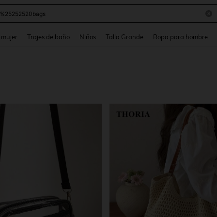
and down arrow keys to navigate search Búsqueda reciente and Busca y Encuentr
 mujer
Trajes de baño
Niños
Talla Grande
Ropa para hombre