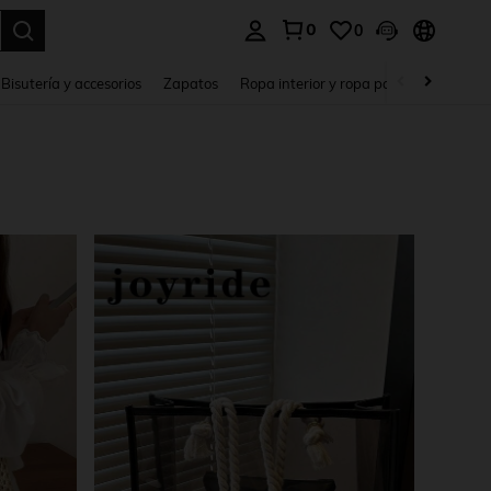
0
0
a. Press Enter to select.
Bisutería y accesorios
Zapatos
Ropa interior y ropa para dormir
Ho