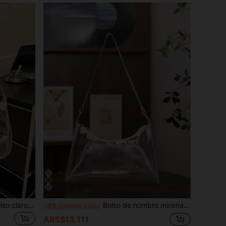
Bolso de hombro transparente, bolso claro aprobado para conciertos de música, bolso de tela de PVC unisex para eventos deportivos
Bolso de hombro minimalista de moda para mujer, bolso de axila transparente de PVC
-3%
¡Últimos 2 días
ARS$13.111