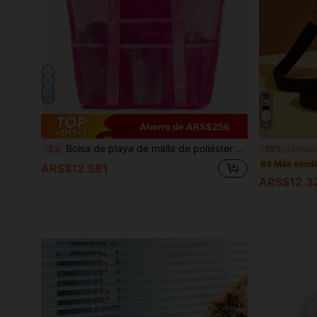
24
Ahorro de ARS$256
4
Bolsa de playa de malla de poliéster hueca de gran capacidad, bolsa de lavandería de viaje, bolsa de almacenamiento para natación, bolsa de playa minimalista de malla, regalo del Día de la Madre para mamá
-2%
-10%
#4 Más vend
ARS$12.581
ARS$12.3