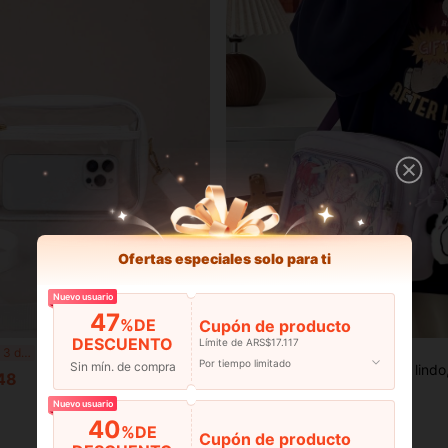
Ofertas especiales solo para ti
Nuevo usuario
47
%DE
Cupón de producto
DESCUENTO
Límite de ARS$17.117
1 pieza Bolso bandolera transparente, puede contener artículos esenciales diarios, organizador transparente con ribete negro, ligero y de moda, adecuado para guardar cosméticos, gafas y otros artículos
Kawaii Itabag
¡Últimos 3 días
Por tiempo limitado
Sin mín. de compra
2025 Bolso de gelatina lindo, bolso de teléfono transparente de color caramelo para niñas, nuevo bolso de hombro, bolso cruzado para niñas, bolso de gelatina para mujeres, PVC DIY con tablero de exhibi
-3%
48
ARS$22.834
Nuevo usuario
40
Baja tasa de retorno
%DE
Cupón de producto