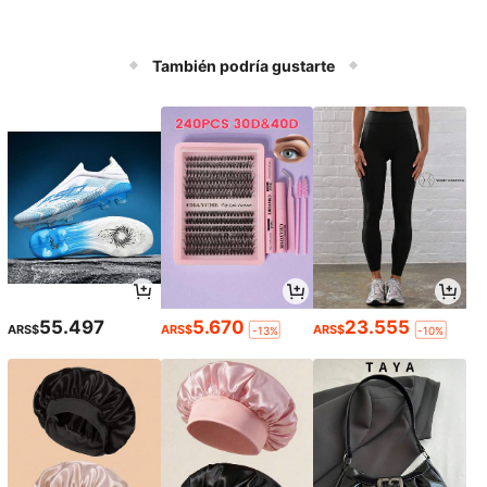
También podría gustarte
55.497
5.670
23.555
ARS$
ARS$
ARS$
-13%
-10%