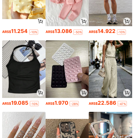
11.254
13.086
14.922
ARS$
ARS$
ARS$
-10%
-50%
-10%
19.085
1.970
22.586
ARS$
ARS$
ARS$
-10%
-28%
-47%