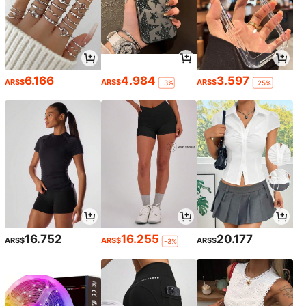
6.166
4.984
3.597
ARS$
ARS$
ARS$
-3%
-25%
16.752
16.255
20.177
ARS$
ARS$
ARS$
-3%