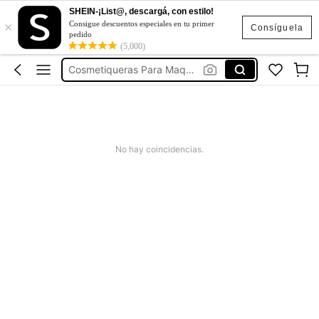
SHEIN-¡List@, descargá, con estilo!
×
Consigue descuentos especiales en tu primer
Cosmetuquera De Maquillaje
Consíguela
pedido
Cosmetiqueras
(5,000)
Cosmetiqueras Para Maquillaje
Cosmetiquero
Bolsa De Maquillaje
Cosmetuquera De Maquillaje
No hay coincidencias.
Cosmetiqueras