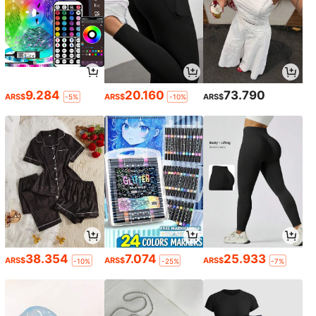
9.284
20.160
73.790
ARS$
ARS$
ARS$
-5%
-10%
38.354
7.074
25.933
ARS$
ARS$
ARS$
-10%
-25%
-7%