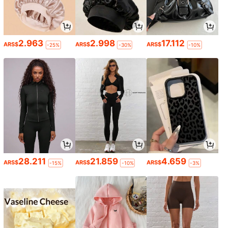
2.963
2.998
17.112
ARS$
ARS$
ARS$
-25%
-30%
-10%
28.211
21.859
4.659
ARS$
ARS$
ARS$
-15%
-10%
-3%