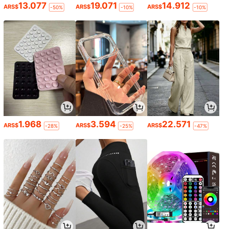
13.077
19.071
14.912
ARS$
ARS$
ARS$
-50%
-10%
-10%
1.968
3.594
22.571
ARS$
ARS$
ARS$
-28%
-25%
-47%