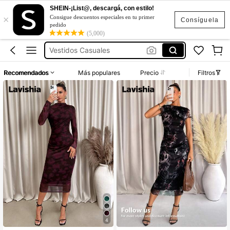
SHEIN-¡List@, descargá, con estilo!
×
Vestidos Elegantes Largos
Consigue descuentos especiales en tu primer
Consíguela
pedido
Vestidos
(5,000)
Vestidos Casuales
Vestidos Casuales Para Mujer
Recomendados
Más populares
Precio
Filtros
Vestidos Elegantes Para Dama
Vestidos Elegantes Largos
Vestidos
4