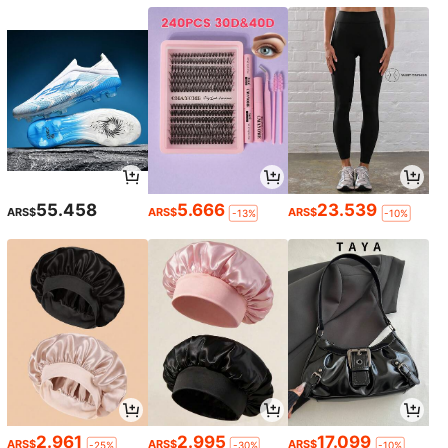
55.458
5.666
23.539
ARS$
ARS$
ARS$
-13%
-10%
2.961
2.995
17.099
ARS$
ARS$
ARS$
-25%
-30%
-10%