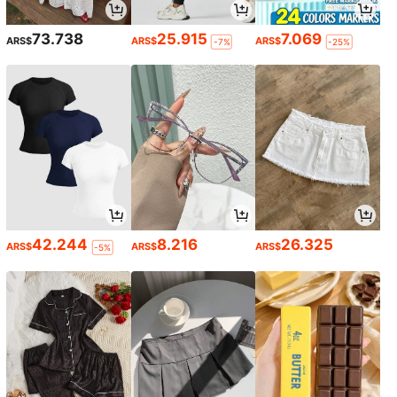
73.738
25.915
7.069
ARS$
ARS$
ARS$
-7%
-25%
42.244
8.216
26.325
ARS$
ARS$
ARS$
-5%