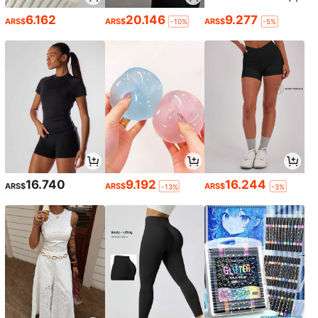
6.162
20.146
9.277
ARS$
ARS$
ARS$
-10%
-5%
16.740
9.192
16.244
ARS$
ARS$
ARS$
-13%
-3%