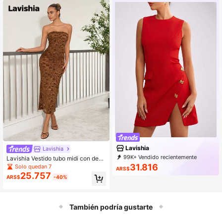
Lavishia
Lavishia
99K+ Vendido recientemente
Lavishia Vestido tubo midi con deco
91K+ Recompra
127K Suscripción
ración floral de encaje
31.816
Solo quedan 7
ARS$
25.757
ARS$
-40%
También podría gustarte