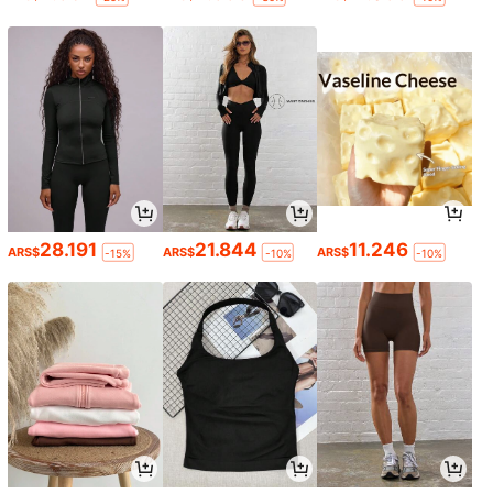
28.191
21.844
11.246
ARS$
ARS$
ARS$
-15%
-10%
-10%