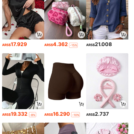
17.929
4.362
21.008
ARS$
ARS$
ARS$
-15%
19.332
16.290
2.737
ARS$
ARS$
ARS$
-8%
-10%