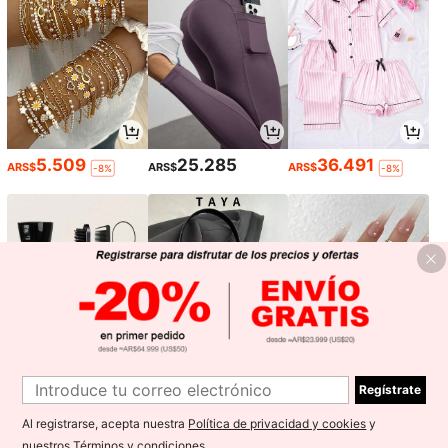
5.509
25.285
36.491
ARS$
ARS$
ARS$
-8%
-8%
Regístrate
5.646
17.091
6.159
ARS$
ARS$
ARS$
-10%
Al registrarse, acepta nuestra
Política de privacidad y cookies
y
1
nuestros
Términos y condiciones
.