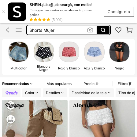
Falda Short
SHEIN-¡List@, descargá, con estilo!
×
Consigue descuentos especiales en tu primer
Short
Consíguela
pedido
(5,000)
Shorts Mujer
Short De Vestir
Short Negro
Falda Short
Short
Blanco y
Multicolor
Rojo y blanco
Azul y blanco
Negro
Negro
Recomendados
Más populares
Precio
Filtros
Color
Detalles
Elasticidad de la tela
Tipo de aj