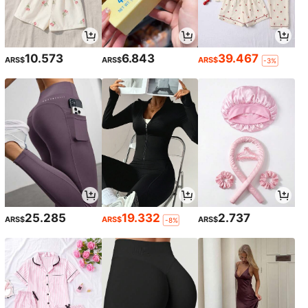
10.573
6.843
39.467
ARS$
ARS$
ARS$
-3%
25.285
19.332
2.737
ARS$
ARS$
ARS$
-8%