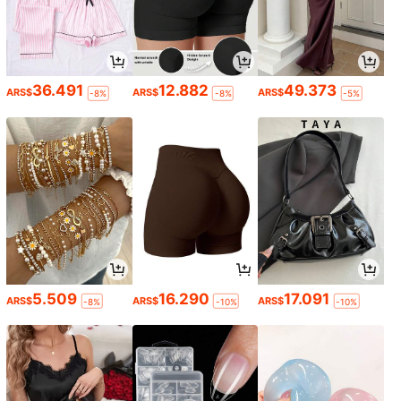
36.491
12.882
49.373
ARS$
ARS$
ARS$
-8%
-8%
-5%
5.509
16.290
17.091
ARS$
ARS$
ARS$
-8%
-10%
-10%