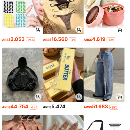
2.053
16.560
4.619
ARS$
ARS$
ARS$
-25%
-4%
-13%
44.754
5.474
51.683
ARS$
ARS$
ARS$
-1%
-25%