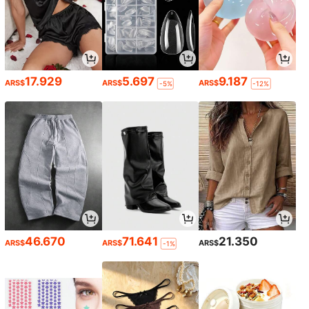
17.929
5.697
9.187
ARS$
ARS$
ARS$
-5%
-12%
46.670
71.641
21.350
ARS$
ARS$
ARS$
-1%