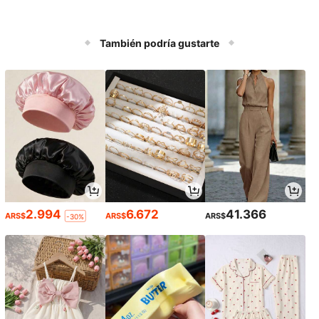
También podría gustarte
2.994
6.672
41.366
ARS$
ARS$
ARS$
-30%