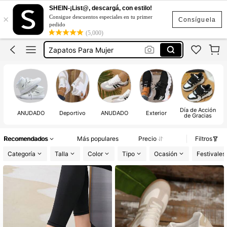
Sandalias Para Dama
SHEIN-¡List@, descargá, con estilo!
×
Consigue descuentos especiales en tu primer
Sandalias
Consíguela
pedido
(5,000)
Tacones
Zapatos Para Mujer
Botas
Sandalias Para Dama
Sandalias
Día de Acción
ANUDADO
Deportivo
ANUDADO
Exterior
de Gracias
Recomendados
Más populares
Precio
Filtros
Categoría
Talla
Color
Tipo
Ocasión
Festivales