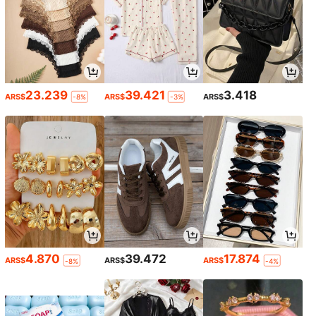
23.239
39.421
3.418
ARS$
ARS$
ARS$
-8%
-3%
4.870
39.472
17.874
ARS$
ARS$
ARS$
-8%
-4%