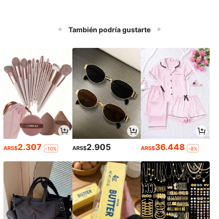
También podría gustarte
2.307
2.905
36.448
ARS$
ARS$
ARS$
-10%
-8%