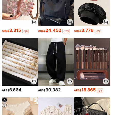
3.315
24.452
3.776
ARS$
ARS$
ARS$
-3%
-10%
-8%
6.664
30.382
18.865
ARS$
ARS$
ARS$
-8%