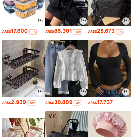
17.600
85.301
28.673
ARS$
ARS$
ARS$
-8%
-13%
-3%
2.939
30.809
17.737
ARS$
ARS$
ARS$
-18%
-4%