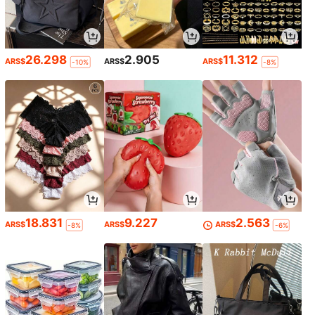
26.298
2.905
11.312
ARS$
ARS$
ARS$
-10%
-8%
18.831
9.227
2.563
ARS$
ARS$
ARS$
-8%
-6%