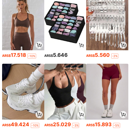
17.518
5.646
5.560
ARS$
ARS$
ARS$
-10%
-2%
49.424
25.029
15.893
ARS$
ARS$
ARS$
-10%
-3%
-5%