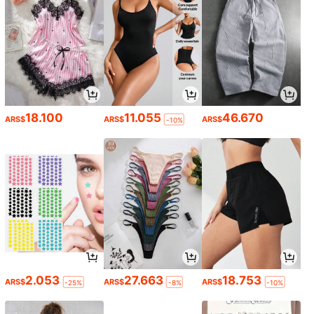
18.100
11.055
46.670
ARS$
ARS$
ARS$
-10%
2.053
27.663
18.753
ARS$
ARS$
ARS$
-25%
-8%
-10%