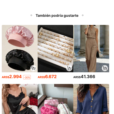
También podría gustarte
2.994
6.672
41.366
ARS$
ARS$
ARS$
-30%