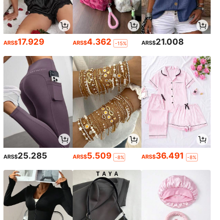
17.929
4.362
21.008
ARS$
ARS$
ARS$
-15%
25.285
5.509
36.491
ARS$
ARS$
ARS$
-8%
-8%