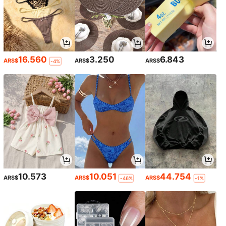
16.560
3.250
6.843
ARS$
ARS$
ARS$
-4%
10.573
10.051
44.754
ARS$
ARS$
ARS$
-46%
-1%