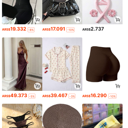
19.332
17.091
2.737
ARS$
ARS$
ARS$
-8%
-10%
49.373
39.467
16.290
ARS$
ARS$
ARS$
-5%
-3%
-10%