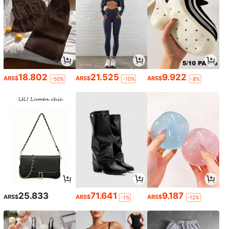
18.802
21.525
9.922
ARS$
ARS$
ARS$
-50%
-10%
-8%
25.833
71.641
9.187
ARS$
ARS$
ARS$
-1%
-12%