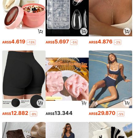
4.619
5.697
4.876
ARS$
ARS$
ARS$
-13%
-5%
-2%
12.882
13.344
29.870
ARS$
ARS$
ARS$
-8%
-5%