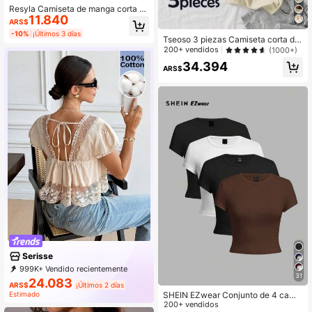
Resyla Camiseta de manga corta d
11.840
e ajuste ceñido con efecto de mezc
ARS$
lilla y estampado digital de frutas, c
-10%
¡Últimos 3 días
amiseta con estampado de cereza
Tseoso 3 piezas Camiseta corta de
s, camiseta de cerezas, camiseta c
manga corta y cuello redondo con g
200+ vendidos
(1000+)
on efecto de mezclilla, camiseta co
ráfico de letra de California para mu
34.394
n estampado de frutas
jer, informal, de verano
ARS$
Serisse
999K+ Vendido recientemente
31
500K+ Recompra
24.083
ARS$
¡Últimos 2 días
499K Suscripción
SHEIN EZwear Conjunto de 4 camis
Estimado
etas ajustadas de manga corta y cu
200+ vendidos