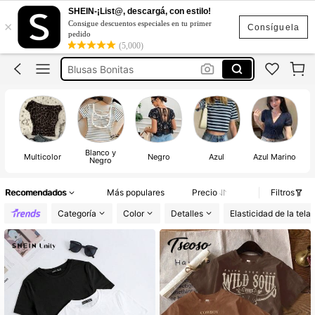
Blusas Elegantes Modernas
SHEIN-¡List@, descargá, con estilo!
×
Consigue descuentos especiales en tu primer
Blusas
Consíguela
pedido
(5,000)
Blusas Bonitas
Blusas Para Mujer
Blusas Elegantes Dama
Blusas Elegantes Modernas
Blusas
Blanco y
Multicolor
Negro
Azul
Azul Marino
Negro
Recomendados
Más populares
Precio
Filtros
Categoría
Color
Detalles
Elasticidad de la tela