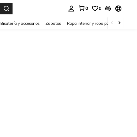
0
0
a. Press Enter to select.
Bisutería y accesorios
Zapatos
Ropa interior y ropa para dormir
Ho