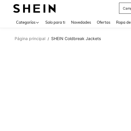
Cam
Use up 
Categorías
Solo para ti
Novedades
Ofertas
Ropa de
Página principal
SHEIN Coldbreak Jackets
/