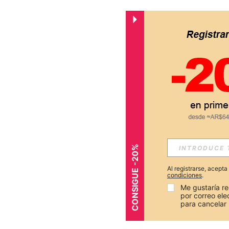
CONSIGUE -20%
Al registrarse, acept
condiciones
.
Me gustaría re
por correo el
para cancelar 