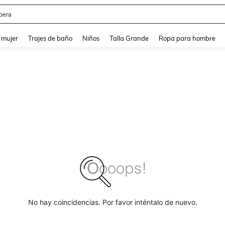
pera
and down arrow keys to navigate search Búsqueda reciente and Busca y Encuentr
 mujer
Trajes de baño
Niños
Talla Grande
Ropa para hombre
No hay coincidencias. Por favor inténtalo de nuevo.