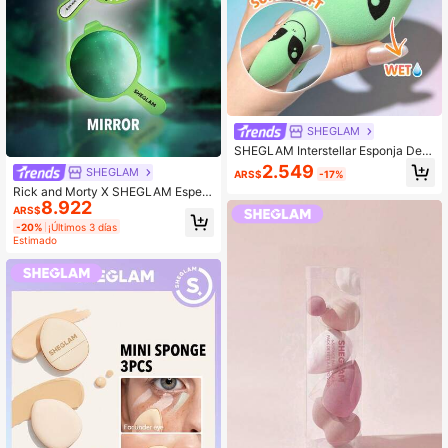
SHEGLAM
SHEGLAM Interstellar Esponja De B
elleza Marca De Belleza CosméTic
2.549
SHEGLAM
ARS$
-17%
a Maquillaje Para Mujeres Y NiñAs
Rick and Morty X SHEGLAM Espejo
8.922
De Mano Marca De Belleza Cosmé
ARS$
Tica Maquillaje Para Mujeres Y Niñ
-20%
¡Últimos 3 días
As
Estimado