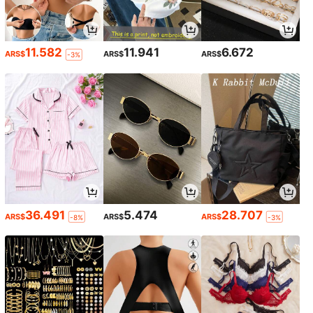
11.582
11.941
6.672
ARS$
ARS$
ARS$
-3%
36.491
5.474
28.707
ARS$
ARS$
ARS$
-8%
-3%