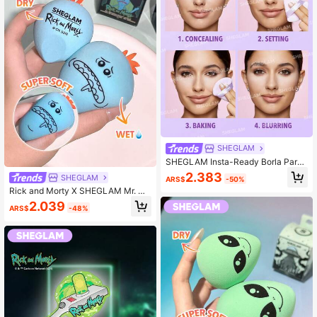
SHEGLAM
SHEGLAM Insta-Ready Borla Para
Polvos Marca De Belleza CosméTic
2.383
SHEGLAM
ARS$
-50%
a Maquillaje Para Mujeres Y NiñAs
Rick and Morty X SHEGLAM Mr. Me
eseeks Esponja De Belleza Marca
2.039
ARS$
-48%
De Belleza CosméTica Maquillaje P
ara Mujeres Y NiñAs