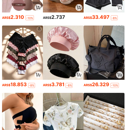
2.310
2.737
33.497
ARS$
ARS$
ARS$
-10%
-8%
18.853
3.781
26.329
ARS$
ARS$
ARS$
-8%
-8%
-10%