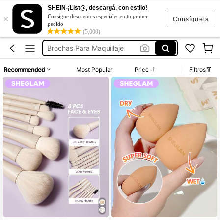
Cosmetiqueras
SHEIN-¡List@, descargá, con estilo!
×
Pestañas
Consigue descuentos especiales en tu primer
Consíguela
pedido
Brochas Para Maquillaje
(5,000)
Pestañas Set De Pestañas
Pestañas Postizas Naturales
Recommended
Most Popular
Price
Filtros
Cosmetiqueras
Pestañas