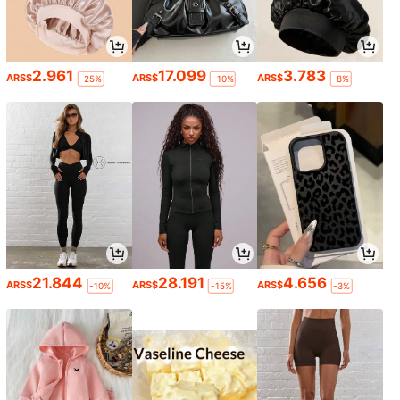
2.961
17.099
3.783
ARS$
ARS$
ARS$
-25%
-10%
-8%
21.844
28.191
4.656
ARS$
ARS$
ARS$
-10%
-15%
-3%