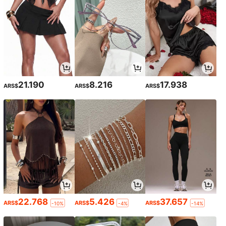
21.190
8.216
17.938
ARS$
ARS$
ARS$
22.768
5.426
37.657
ARS$
ARS$
ARS$
-10%
-4%
-14%