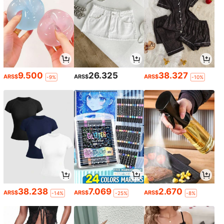
9.500
26.325
38.327
ARS$
ARS$
ARS$
-9%
-10%
38.238
7.069
2.670
ARS$
ARS$
ARS$
-14%
-25%
-8%