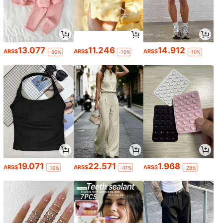
13.077
11.246
14.912
ARS$
ARS$
ARS$
-50%
-10%
-10%
19.071
22.571
1.968
ARS$
ARS$
ARS$
-10%
-47%
-28%