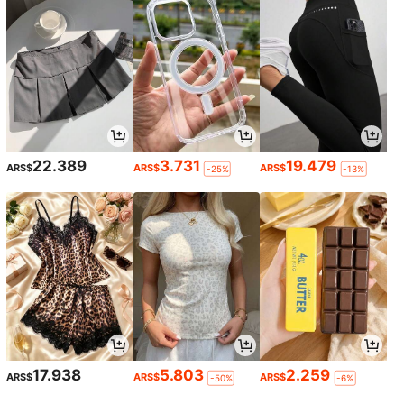
22.389
3.731
19.479
ARS$
ARS$
ARS$
-25%
-13%
17.938
5.803
2.259
ARS$
ARS$
ARS$
-50%
-6%