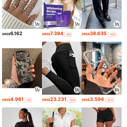
6.162
7.394
38.635
ARS$
ARS$
ARS$
-8%
-10%
4.981
23.231
3.594
ARS$
ARS$
ARS$
-3%
-10%
-25%