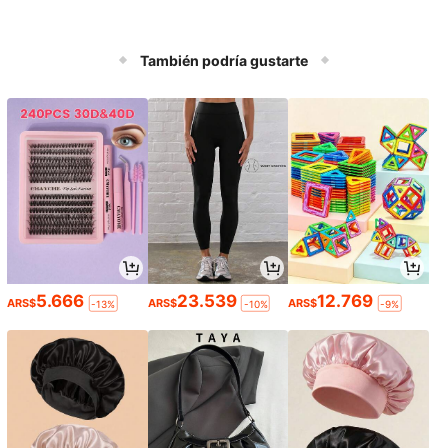
También podría gustarte
5.666
23.539
12.769
ARS$
ARS$
ARS$
-13%
-10%
-9%