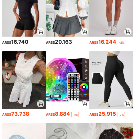
16.740
20.163
16.244
ARS$
ARS$
ARS$
-3%
73.738
8.884
25.915
ARS$
ARS$
ARS$
-9%
-7%