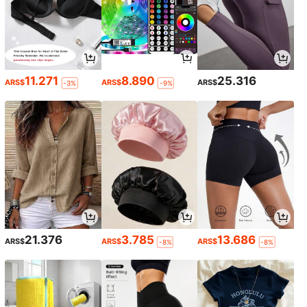
11.271
8.890
25.316
ARS$
ARS$
ARS$
-3%
-9%
21.376
3.785
13.686
ARS$
ARS$
ARS$
-8%
-8%