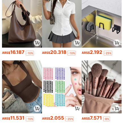
16.187
20.318
2.192
ARS$
ARS$
ARS$
-10%
-10%
-25%
11.531
2.055
7.571
ARS$
ARS$
ARS$
-10%
-25%
-8%