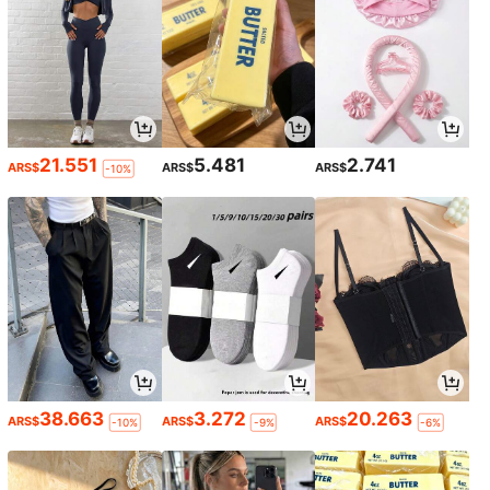
21.551
5.481
2.741
ARS$
ARS$
ARS$
-10%
38.663
3.272
20.263
ARS$
ARS$
ARS$
-10%
-9%
-6%