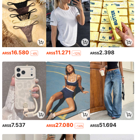
16.580
11.271
2.398
ARS$
ARS$
ARS$
-4%
-12%
7.537
27.080
51.694
ARS$
ARS$
ARS$
-14%