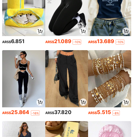
6.851
21.089
13.689
ARS$
ARS$
ARS$
-10%
-10%
25.864
37.820
5.515
ARS$
ARS$
ARS$
-16%
-8%