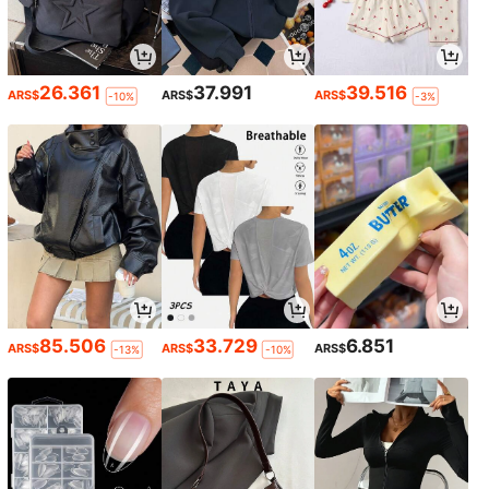
26.361
37.991
39.516
ARS$
ARS$
ARS$
-10%
-3%
85.506
33.729
6.851
ARS$
ARS$
ARS$
-13%
-10%