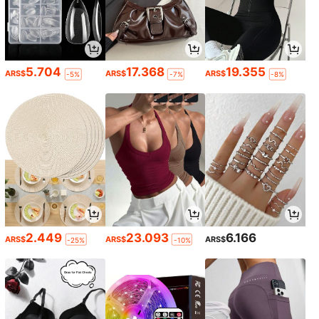
5.704
17.368
19.355
ARS$
ARS$
ARS$
-5%
-7%
-8%
2.449
23.093
6.166
ARS$
ARS$
ARS$
-25%
-10%