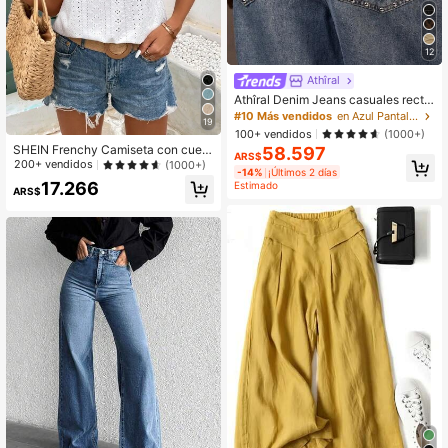
12
Athîral
Athîral Denim Jeans casuales recto
s y sueltos con decoración de cuen
#10 Más vendidos
en Azul Pantalones vaqueros
19
tas para mujer
100+ vendidos
(1000+)
SHEIN Frenchy Camiseta con cuell
58.597
ARS$
o redondo y encaje con volantes y
200+ vendidos
(1000+)
-14%
¡Últimos 2 días
bordado de ojales
17.266
Estimado
ARS$