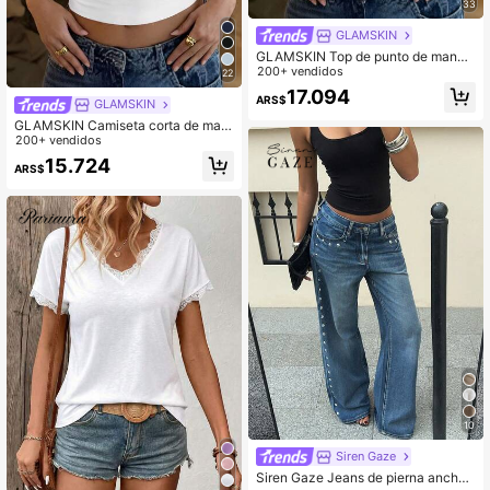
33
GLAMSKIN
GLAMSKIN Top de punto de manga
larga con rayas, sexy y ajustado par
200+ vendidos
22
a mujer, camiseta básica de unicolo
17.094
ARS$
r con cuello cuadrado, rosa casual
GLAMSKIN
GLAMSKIN Camiseta corta de man
ga corta con cuello cuadrado y ray
200+ vendidos
as básicas para mujer, verano/otoñ
15.724
ARS$
o, ajuste ceñido, top casual sexy, a
decuado para regreso a la escuela,
salidas, vacaciones en la playa
10
Siren Gaze
Siren Gaze Jeans de pierna ancha