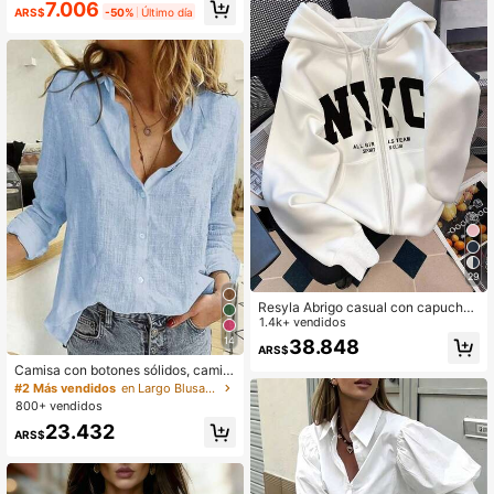
7.006
ARS$
-50%
Último día
29
Resyla Abrigo casual con capucha
y estampado de letras de manga lar
1.4k+ vendidos
ga para mujer, adecuado para otoñ
14
38.848
ARS$
o/invierno, sudadera
Camisa con botones sólidos, camis
a elegante de manga larga con cuel
#2 Más vendidos
en Largo Blusas De Mujer
lo primaveral
800+ vendidos
23.432
ARS$