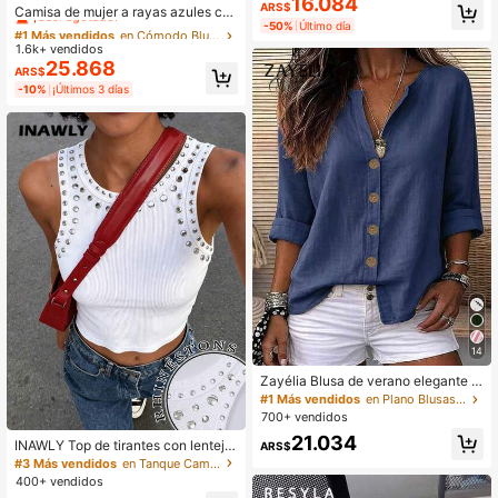
16.084
ARS$
adecuado para uso diario, té de la t
¡Casi agotado!
Camisa de mujer a rayas azules co
arde, reuniones casuales y viajes d
-50%
Último día
n cuello con volantes, mangas larga
#1 Más vendidos
#1 Más vendidos
en Cómodo Blusas De Mujer
en Cómodo Blusas De Mujer
e negocios ligeros
s regulares con detalles de botones,
1.6k+ vendidos
¡Casi agotado!
¡Casi agotado!
largo estándar, perfecta para prima
25.868
#1 Más vendidos
en Cómodo Blusas De Mujer
ARS$
vera, verano y otoño, estilo de chic
¡Casi agotado!
a francesa
-10%
¡Últimos 3 días
14
Zayélia Blusa de verano elegante y
sencilla de tejido liso para mujer, ca
#1 Más vendidos
en Plano Blusas De Mujer
misa de trabajo
700+ vendidos
21.034
INAWLY Top de tirantes con lenteju
ARS$
elas y aplicaciones de lentejuelas,
#3 Más vendidos
en Tanque Camisetas sin mangas y camisetas sin man
estilo de ropa urbana, camisa corta
400+ vendidos
de moda