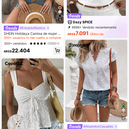
5
Dazy SPICE
999K+ Vendido recientemente
#EncantoRústico
#2 Más vendidos
en Bordado Blusas de oficina
999K+ Recompra
2M Suscripción
7.091
300+ usuarios lo han vuelto a comprar
SHEIN Holidaya Camisa de mujer c
ARS$
Último día
on escote en V con muesca, manga
#2 Más vendidos
#2 Más vendidos
en Bordado Blusas de oficina
en Bordado Blusas de oficina
s abullonadas, blusa de manga cort
300+ usuarios lo han vuelto a comprar
300+ usuarios lo han vuelto a comprar
300+ vendidos
(1000+)
a
#2 Más vendidos
en Bordado Blusas de oficina
22.404
ARS$
300+ usuarios lo han vuelto a comprar
4
#AtuendosCasuales