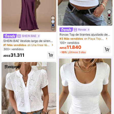
9
30
Rovax
Rovax Top de tirantes ajustado de c
SHEIN BAE
olor liso con cuello en V
#3 Más vendidos
en Playa Tops de mujer
SHEIN BAE Vestido largo de sirena
100+ vendidos
minimalista y sexy de unicolor amar
#1 Más vendidos
en Una línea Vestidos Maxi De Mujer
11.840
illo crema con escote en V profund
ARS$
300+ vendidos
o, sin mangas, espalda descubierta
-10%
¡Últimos 3 días
31.311
y tirantes con lazo, adecuado para f
ARS$
iesta, cóctel, ocasión formal, dama
de honor, cumpleaños, Navidad, ca
sual de negocios