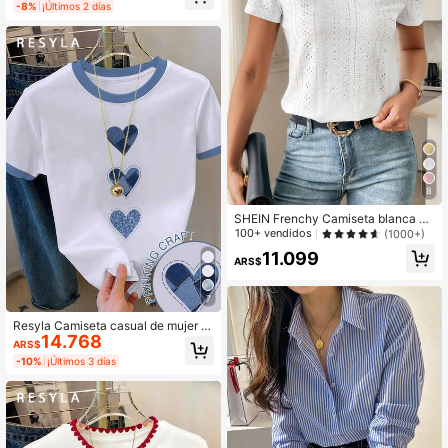
-8%
¡Últimos 2 días
8
SHEIN Frenchy Camiseta blanca de
cuello redondo con bordado de ojal
100+ vendidos
(1000+)
es, minimalista para ir a la oficina, e
11.099
stilo antiguo y sencillo
ARS$
7
Resyla Camiseta casual de mujer d
14.768
e manga corta con cuello redondo y
ARS$
estampado de corazón en bloques
-10%
¡Últimos 3 días
de color