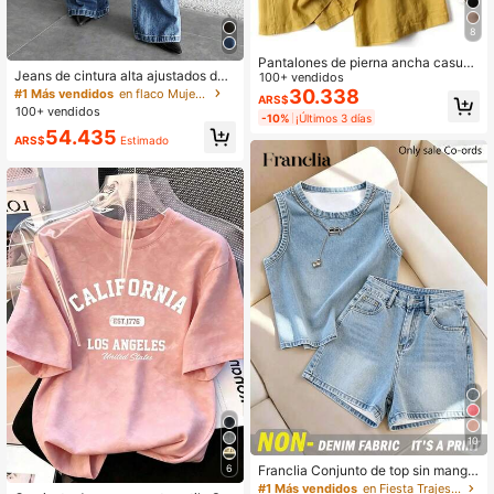
8
Pantalones de pierna ancha casual
Jeans de cintura alta ajustados de
es de unicolor para mujer con decor
100+ vendidos
estilo minimalista y de moda para m
ación de bolsillo delantero, regreso
30.338
#1 Más vendidos
en flaco Mujer Denim
ARS$
ujer, casual para primavera y otoño
a la escuela, otoño, para ir al trabaj
100+ vendidos
-10%
¡Últimos 3 días
o
54.435
ARS$
Estimado
10
6
Franclia Conjunto de top sin manga
s y shorts con estampado efecto de
#1 Más vendidos
en Fiesta Trajes de dos piezas para mujer