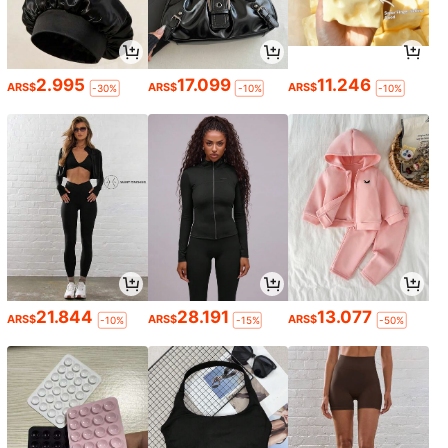
2.995
17.099
11.246
ARS$
ARS$
ARS$
-30%
-10%
-10%
21.844
28.191
13.077
ARS$
ARS$
ARS$
-10%
-15%
-50%