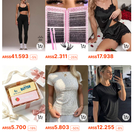
41.593
2.311
17.938
ARS$
ARS$
ARS$
-5%
-25%
5.700
5.803
12.255
ARS$
ARS$
ARS$
-19%
-50%
-8%