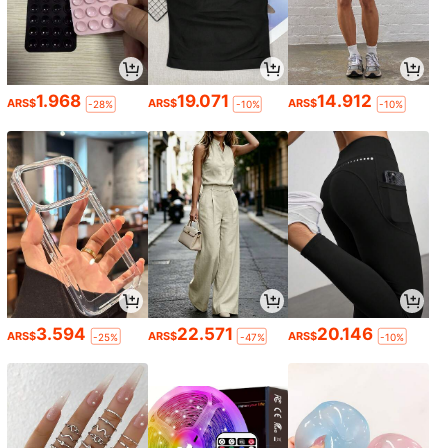
1.968
19.071
14.912
ARS$
ARS$
ARS$
-28%
-10%
-10%
3.594
22.571
20.146
ARS$
ARS$
ARS$
-25%
-47%
-10%