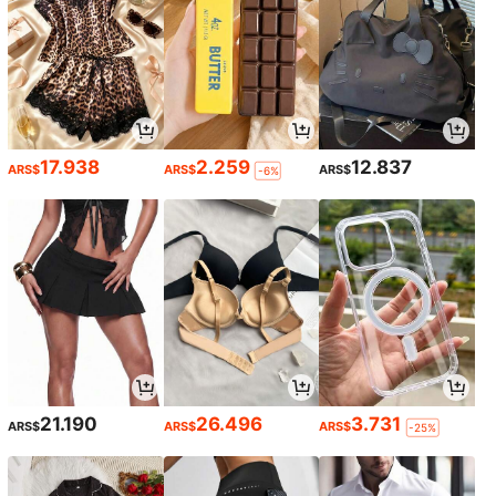
17.938
2.259
12.837
ARS$
ARS$
ARS$
-6%
21.190
26.496
3.731
ARS$
ARS$
ARS$
-25%