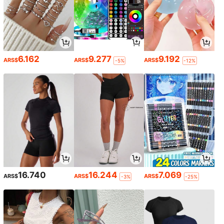
6.162
9.277
9.192
ARS$
ARS$
ARS$
-5%
-12%
16.740
16.244
7.069
ARS$
ARS$
ARS$
-3%
-25%