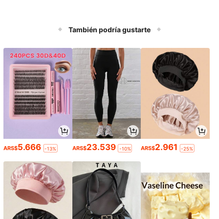
También podría gustarte
5.666
23.539
2.961
ARS$
ARS$
ARS$
-13%
-10%
-25%