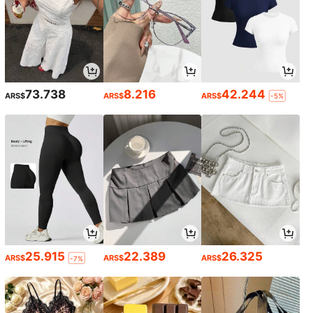
73.738
8.216
42.244
ARS$
ARS$
ARS$
-5%
25.915
22.389
26.325
ARS$
ARS$
ARS$
-7%