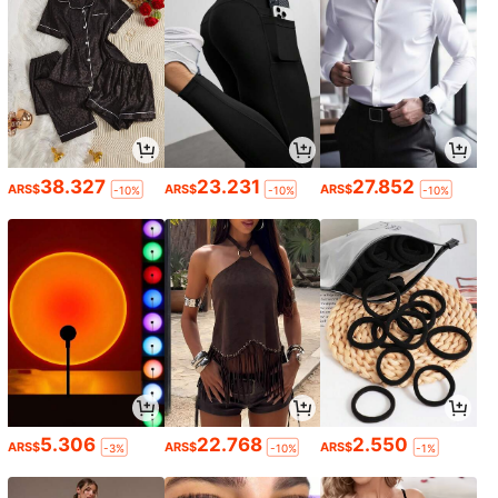
38.327
23.231
27.852
ARS$
ARS$
ARS$
-10%
-10%
-10%
5.306
22.768
2.550
ARS$
ARS$
ARS$
-3%
-10%
-1%