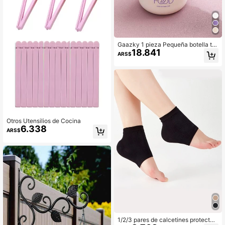
Gaazky 1 pieza Pequeña botella tér
18.841
mica aislada de acero inoxidable, c
ARS$
aja de almuerzo, recipiente para so
pa, cocina, regalo de Navidad
Otros Utensilios de Cocina
6.338
ARS$
1/2/3 pares de calcetines protector