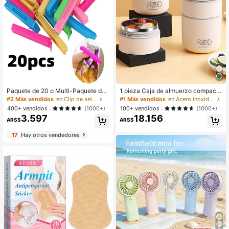
Paquete de 20 o Multi-Paquete de
1 pieza Caja de almuerzo compacta
Clips Portátiles para Sellar Alimento
de acero inoxidable 304, artículo d
#2 Más vendidos
en Clip de sellado
#1 Más vendidos
en Acero inoxidable Cajas De Almuerzo Y Cajas De A
s en Colores Mixtos, Clips a Prueba
e cocina, regalo de Navidad
400+ vendidos
100+ vendidos
(1000+)
(1000+)
de Humedad y Herméticos para Pre
3.597
18.156
servar Aperitivos, Múltiples Tamaño
ARS$
ARS$
s Disponibles, Esencial para Dormit
orio, Viajes, Almacenamiento de Co
17
Hay otros vendedores
cina, Organizador de Fiestas de Na
vidad y Halloween, Ahorro de Espa
cio