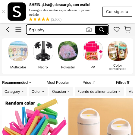
Jeans Mujer
SHEIN-¡List@, descargá, con estilo!
×
Consigue descuentos especiales en tu primer
Vestidos Elegantes Para Fiesta
Consíguela
pedido
(5,000)
Sqiushy
Botas Para Mujer
Campera De Mujer
Jeans Mujer
Vestidos Elegantes Para Fiesta
Color
Multicolor
Negro
Poliéster
PP
combinado
Recommended
Most Popular
Price
Filtros
Category
Color
Ocasión
Fuente de alimentación
Mat