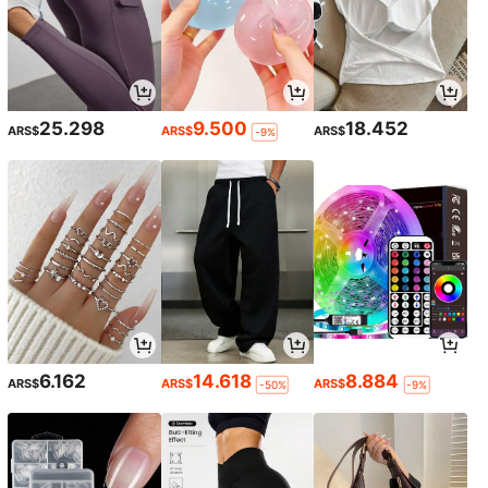
25.298
9.500
18.452
ARS$
ARS$
ARS$
-9%
6.162
14.618
8.884
ARS$
ARS$
ARS$
-50%
-9%