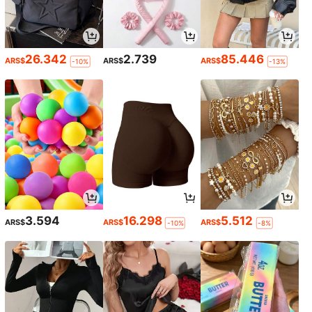
26.342
2.739
85.446
ARS$
ARS$
ARS$
-10%
-13%
3.594
16.298
5.512
ARS$
ARS$
ARS$
-10%
-8%