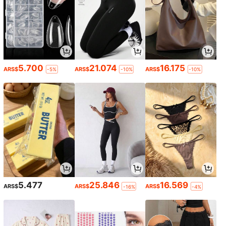
5.700
21.074
16.175
ARS$
ARS$
ARS$
-5%
-10%
-10%
5.477
25.846
16.569
ARS$
ARS$
ARS$
-16%
-4%