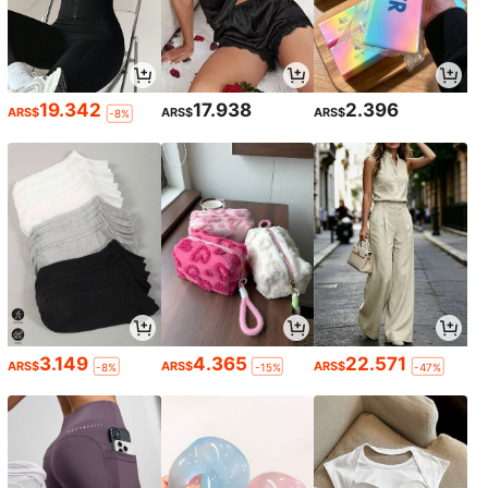
19.342
17.938
2.396
ARS$
ARS$
ARS$
-8%
3.149
4.365
22.571
ARS$
ARS$
ARS$
-8%
-15%
-47%