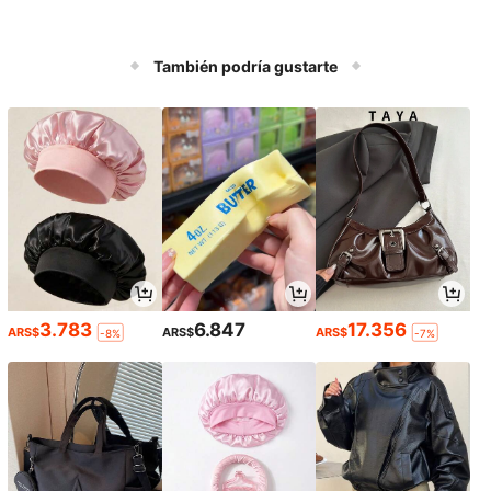
También podría gustarte
3.783
6.847
17.356
ARS$
ARS$
ARS$
-8%
-7%