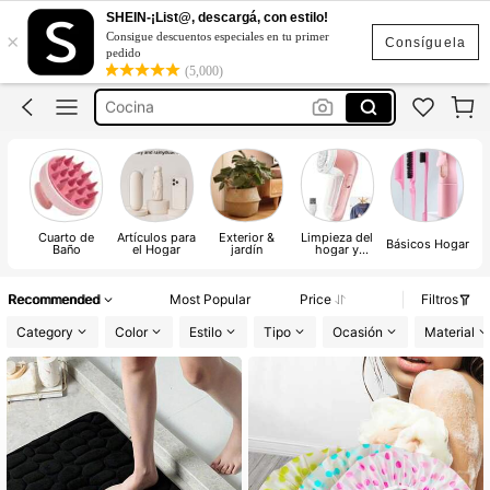
Flores Artificiales Para Decoracion
SHEIN-¡List@, descargá, con estilo!
×
Consigue descuentos especiales en tu primer
Navidad
Consíguela
pedido
(5,000)
Cocina
Hogar
Halloween Decoración
Flores Artificiales Para Decoracion
Navidad
Cuarto de
Artículos para
Exterior &
Limpieza del
Al
Básicos Hogar
Baño
el Hogar
jardín
hogar y
cuidado
O
personal
Recommended
Most Popular
Price
Filtros
Category
Color
Estilo
Tipo
Ocasión
Material