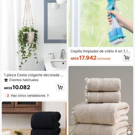
Cepillo limpiador de vidrio 4 en 1, li
mpiador de ventanas multiusos par
17.942
ARS$
Estimado
a raspar, limpiar, frotar y rociar, herr
amienta de limpieza creativa para e
l hogar para baño, espejo, ventana,
vidrio, azulejo, accesorios de limpie
1 pieza Cesta colgante decorada c
za, suministros de limpieza
on cuentas
Clientes habituales
10.082
ARS$
2
Hay otros vendedores