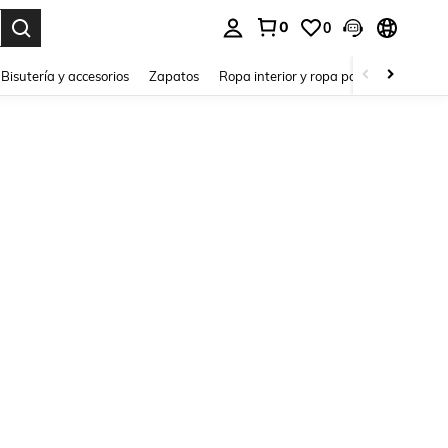
0
0
a. Press Enter to select.
Bisutería y accesorios
Zapatos
Ropa interior y ropa para dormir
Ho