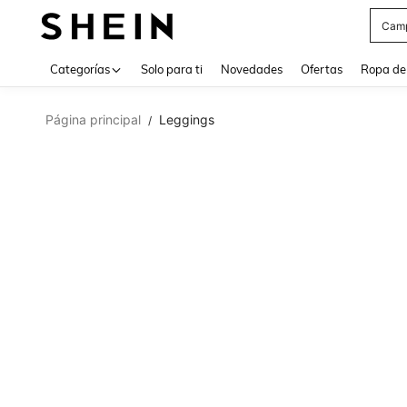
Cam
Use up 
Categorías
Solo para ti
Novedades
Ofertas
Ropa de
Página principal
Leggings
/