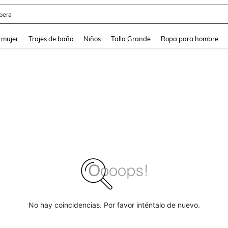
pera
and down arrow keys to navigate search Búsqueda reciente and Busca y Encuentr
 mujer
Trajes de baño
Niños
Talla Grande
Ropa para hombre
No hay coincidencias. Por favor inténtalo de nuevo.