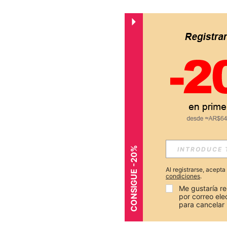
CONSIGUE -20%
Al registrarse, acept
condiciones
.
Me gustaría re
por correo el
para cancelar 