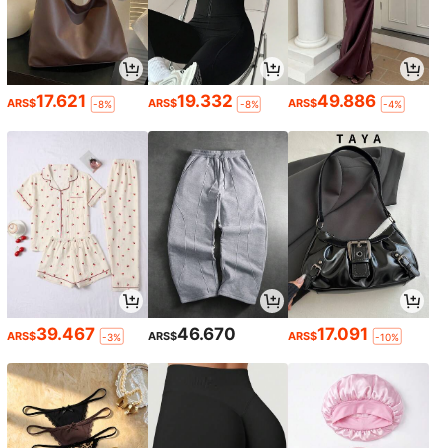
17.621
19.332
49.886
ARS$
ARS$
ARS$
-8%
-8%
-4%
39.467
46.670
17.091
ARS$
ARS$
ARS$
-3%
-10%