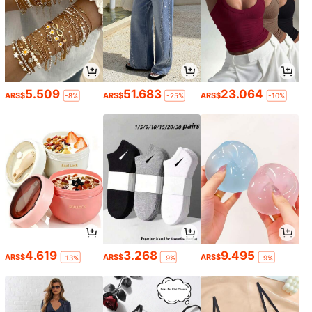
5.509
51.683
23.064
ARS$
ARS$
ARS$
-8%
-25%
-10%
4.619
3.268
9.495
ARS$
ARS$
ARS$
-13%
-9%
-9%