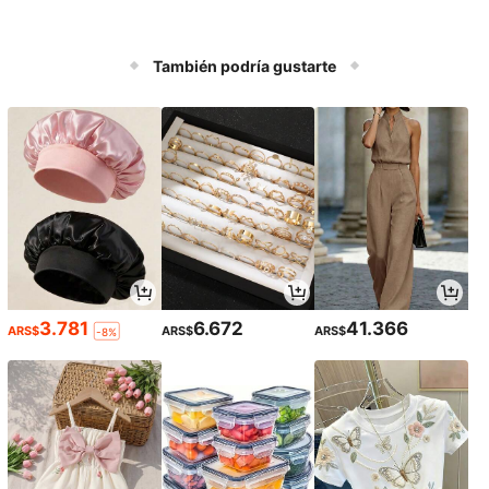
También podría gustarte
3.781
6.672
41.366
ARS$
ARS$
ARS$
-8%