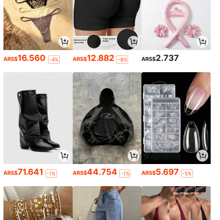
16.560
12.882
2.737
ARS$
ARS$
ARS$
-4%
-8%
71.641
44.754
5.697
ARS$
ARS$
ARS$
-1%
-1%
-5%