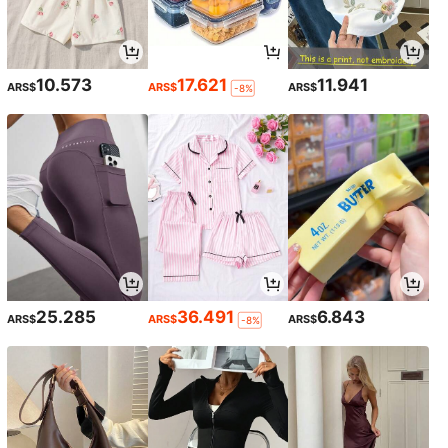
10.573
17.621
11.941
ARS$
ARS$
ARS$
-8%
25.285
36.491
6.843
ARS$
ARS$
ARS$
-8%