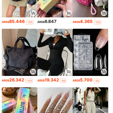
85.446
6.847
4.365
ARS$
ARS$
ARS$
-13%
-15%
26.342
19.342
5.700
ARS$
ARS$
ARS$
-10%
-8%
-5%