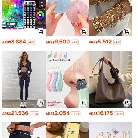
8.884
9.500
5.512
ARS$
ARS$
ARS$
-9%
-9%
-8%
21.536
2.054
16.175
ARS$
ARS$
ARS$
-10%
-25%
-10%