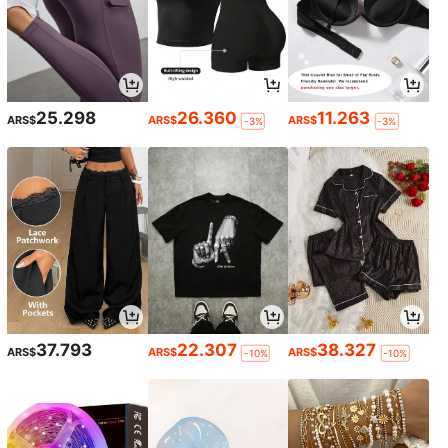
25.298
26.360
11.263
ARS$
ARS$
ARS$
-3%
-3%
37.793
22.307
38.327
ARS$
ARS$
ARS$
-10%
-10%