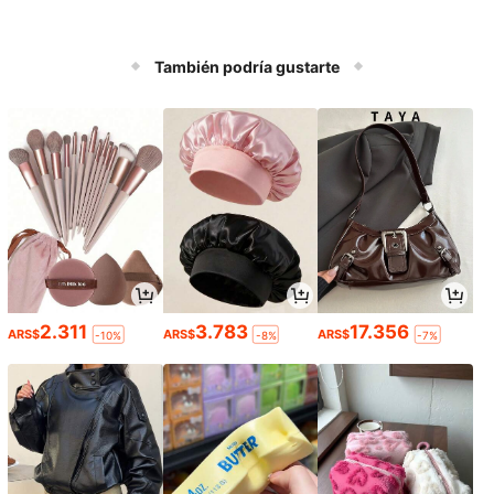
También podría gustarte
2.311
3.783
17.356
ARS$
ARS$
ARS$
-10%
-8%
-7%