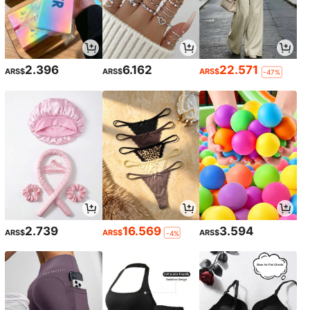
2.396
6.162
22.571
ARS$
ARS$
ARS$
-47%
2.739
16.569
3.594
ARS$
ARS$
ARS$
-4%