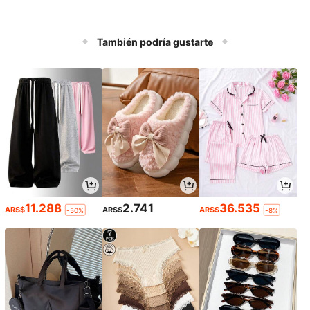
También podría gustarte
11.288
2.741
36.535
ARS$
ARS$
ARS$
-50%
-8%