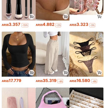
3.357
4.882
3.323
ARS$
ARS$
ARS$
-15%
-2%
-3%
17.779
35.319
16.580
ARS$
ARS$
ARS$
-4%
-4%