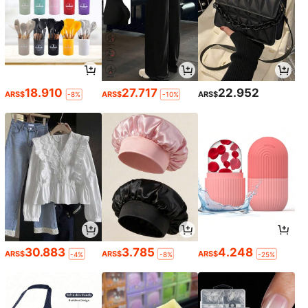
18.910
27.717
22.952
ARS$
ARS$
ARS$
-8%
-10%
30.883
3.785
4.248
ARS$
ARS$
ARS$
-4%
-8%
-25%