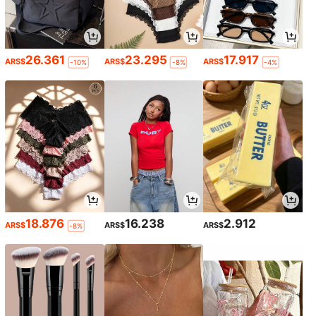
26.361
23.295
17.917
ARS$
ARS$
ARS$
-10%
-8%
-4%
18.876
16.238
2.912
ARS$
ARS$
ARS$
-8%