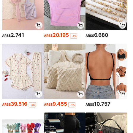
2.741
20.195
6.680
ARS$
ARS$
ARS$
-4%
39.516
9.455
10.757
ARS$
ARS$
ARS$
-3%
-8%