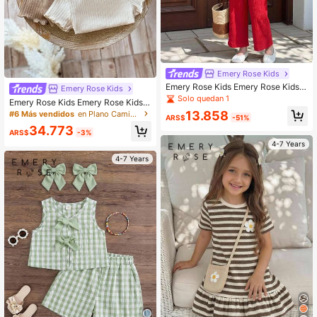
Emery Rose Kids
Emery Rose Kids Emery Rose Kids
Emery Rose Kids
Conjunto de 2 piezas para niña jove
Solo quedan 1
Emery Rose Kids Emery Rose Kids S
n con top de tirantes tejido de unico
et de 4 camisetas casuales de cuell
13.858
#6 Más vendidos
en Plano Camisetas para chicas jóvenes
lor y pantalones largos
ARS$
-51%
o redondo ajustadas con rayas sólid
34.773
as para niñas jóvenes
ARS$
-3%
4-7 Years
4-7 Years