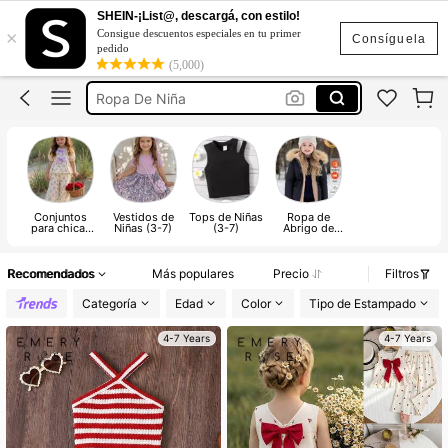
Conjunto De Niña
SHEIN-¡List@, descargá, con estilo!
×
Consigue descuentos especiales en tu primer
Vestidos De Niña
Consíguela
pedido
(5,000)
Ropa De Niña
Conjuntos Para Niña
Traje De Baño Niña
Conjunto De Niña
Vestidos De Niña
Conjuntos
Vestidos de
Tops de Niñas
Ropa de
para chicas
Niñas (3-7)
(3-7)
Abrigo de
jóvenes
Niñas (3-7)
Recomendados
Más populares
Precio
Filtros
Categoría
Edad
Color
Tipo de Estampado
4-7 Years
4-7 Years