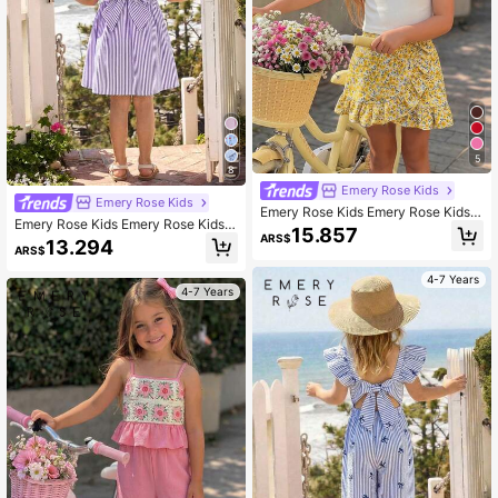
5
8
Emery Rose Kids
Emery Rose Kids
Emery Rose Kids Emery Rose Kids
Emery Rose Kids Emery Rose Kids V
Conjunto de camiseta sin mangas d
15.857
estido casual de vacaciones con es
ARS$
e unicolor con calado y minifalda c
13.294
ARS$
tampado de rayas y tirantes con laz
on volantes de estampado floral pe
o para niña
queño para niña en vacaciones de
4-7 Years
verano
4-7 Years