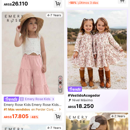
dondo a cuadros de cereza y shorts
26.110
-50%
¡Últimos 3 días
ampado de cuadros para niña
ARS$
tejidos para niña joven
4-7 Years
4
#VestidoAcogedor
Emery Rose Kids
Nivel Máximo
Emery Rose Kids Emery Rose Kids S
18.250
ARS$
et de 2 piezas de camiseta sin man
#1 Más vendidos
en Perder Conjuntos de camisetas sin mangas para c
gas con cuello cuadrado y volantes
17.805
4-7 Years
y pantalones largos de unicolor par
ARS$
-48%
a niña joven
4-7 Years