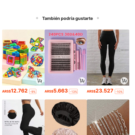
También podría gustarte
12.762
5.663
23.527
ARS$
ARS$
ARS$
-9%
-13%
-10%