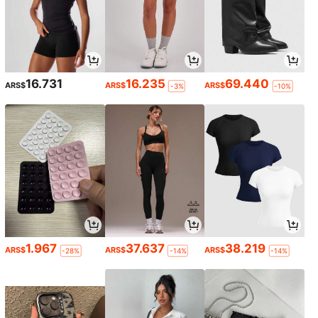
16.731
16.235
69.440
ARS$
ARS$
ARS$
-3%
-10%
1.967
37.637
38.219
ARS$
ARS$
ARS$
-28%
-14%
-14%