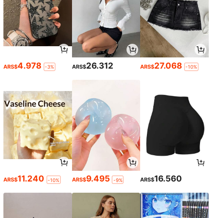
4.978
26.312
27.068
ARS$
ARS$
ARS$
-3%
-10%
11.240
9.495
16.560
ARS$
ARS$
ARS$
-10%
-9%