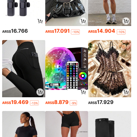
16.766
17.091
14.904
ARS$
ARS$
ARS$
-10%
-10%
19.469
8.879
17.929
ARS$
ARS$
ARS$
-13%
-9%