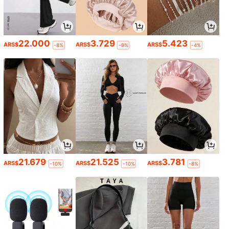
22.000
3.729
5.423
ARS$
ARS$
ARS$
-8%
-9%
-4%
21.679
21.525
3.781
ARS$
ARS$
ARS$
-10%
-10%
-8%