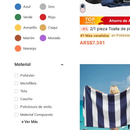
Azul
Gris
Verde
Rojo
Ahorro de
Amarillo
Caqui
2/1 pieza Toalla de playa y natación de microfibra absorbente de secado rápido, toalla de playa de terciopelo suave de doble cara de secado rápido, toa
-8%
#1 Más vendidos
Marrón
Morado
ARS$7.391
Naranja
Material
Poliéster
Microfibra
Tela
Caucho
Policloruro de vinilo
Material Compuesto
Ver Más