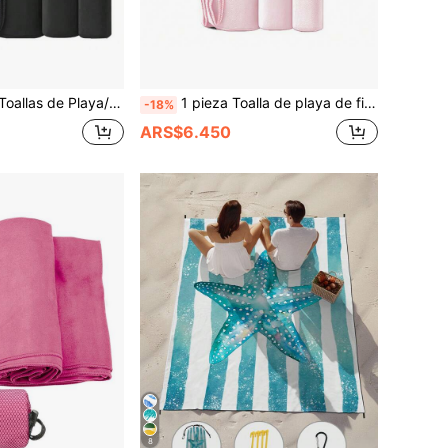
 Doble Cara, unicolor, Toalla Portátil para Yoga, Fitness y Deportes, Esencial de Playa, Accesorios de Playa, Colchoneta Flotante para Piscina
1 pieza Toalla de playa de fibra ultrafina, toalla de baño de secado rápido para nadar, toallas de mar de rápido secado y absorción suave, toallita de campamento portátil de unicolor, Toallitas deportivas para yoga y fitness
-18%
ARS$6.450
8