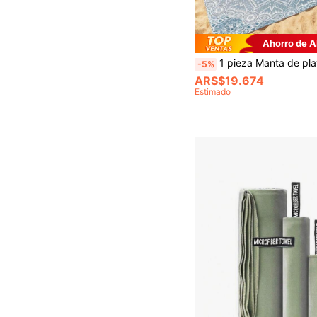
Ahorro de 
1 pieza Manta de playa extra grande de secado rápido con mandala azul nebuloso, apta para 1-3 adultos - Tela de poliéster ligera y duradera - Perfecta para viajes, camping, senderismo y tiempo de ocio en la playa,
-5%
ARS$19.674
Estimado