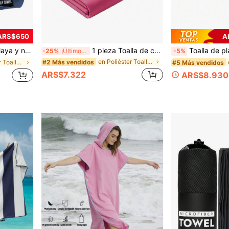
 ARS$650
A
lla de unicolor portátil para yoga, fitness y deportes
1 pieza Toalla de camping de fibra ultrafina de secado rápido color rojo rosa, toalla de viaje portátil súper absorbente y suave, adecuada para natación, playa, fitness, senderismo, yoga y deportes, con bolsa de almacenamiento con cremallera, se puede usar como toalla de mano, toalla de fitness, toalla facial y toalla de playa
Toalla de playa de microfibra delgada y ligera, libre de arena, de secado rápido y absorbente, compac
-25%
¡Últimos 3 días
-5%
en Poliéster Toallas de playa
#2 Más vendidos
en Poliéster Toallas de playa
#5 Más vendidos
ARS$7.322
ARS$8.930