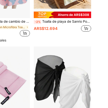
Ahorro de ARS$308
ajustables para surf, natación y baño Geometría marina, Talla grande - Apto para hombres y mujeres, de microfibra premium súper suave
Toalla de playa de Sanrio Pompompurin con estampado de líneas de Pompompurin en todo el diseño, ultra suave, perfecta para la piscina, la playa de verano y los viajes
-2%
en Microfibra Toallas de playa
ARS$12.694
ales