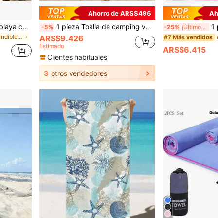
Ahorro de ARS$496
Ah
SANRIO 1 pieza Toalla de playa con tema de Hello Kitty rosa - Un artículo imprescindible con tema de dibujos animados diseñado para la playa, natación, camping al aire libre y viajes. Esta toalla de playa extragrande es altamente absorbente y de secado rápido, lo que la convierte en tu opción ideal para viajes, juegos en la piscina o baño en casa.
1 pieza Toalla de camping verde oliva, toalla de viaje de fibra ultrafina súper absorbente y de secado rápido, toalla de playa suave y compacta de secado rápido, adecuada para natación, playa, fitness, senderismo, yoga, mochila de viaje, toalla de mano/toalla de gimnasio/toalla de cara/toalla de playa, artículos esenciales de playa, accesorios de playa, flotador de piscina
1 pieza/2pcs Toalla de playa de microfibra alt
-5%
-25%
¡Últimos 3 días
en Imprescindibles para las vacaciones Toallas de
ARS$9.426
#7 Más vendidos
Estimado
ARS$6.415
Clientes habituales
3
otros vendedores