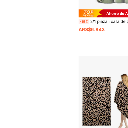
Ahorro de 
2/1 pieza Toalla de playa de microfibra súper absorbente, toalla de baño de secado rápido para natación, toalla de playa de felpa suave de doble cara de secado rápido, toalla portátil de unicolor, toalla de yoga, fitn
-15%
ARS$6.843