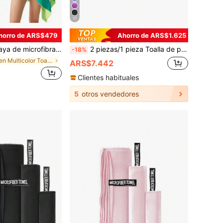
17
horro de ARS$479
Ahorro de ARS$1.625
ta, para piscina, camping, accesorios de playa, fácil de empacar, artículos esenciales para vacaciones, regalo para adultos, flotador de piscina
2 piezas/1 pieza Toalla de playa de microfibra altamente absorbente, toalla de playa suave y esponjosa de secado rápido por ambos lados, toalla sólida portátil para yoga, gimnasio y deportes, artículos esenciales de playa, accesorios de playa, flotador de piscina
-18%
en Multicolor Toallas de playa
ARS$7.442
Clientes habituales
5
otros vendedores