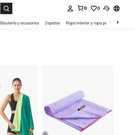
0
0
a. Press Enter to select.
Bisutería y accesorios
Zapatos
Ropa interior y ropa para dormir
Ho