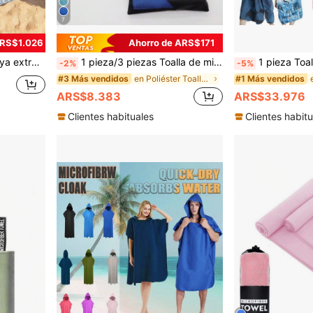
7
ARS$1.026
Ahorro de ARS$171
 alfombra de playa, manta de picnic, cubierta para el suelo de camping
1 pieza/3 piezas Toalla de microfibra ultra suave empaquetada, toalla de viaje y deportes y camping - Secado rápido, alta absorción, súper compacta, adecuada para excursionismo, gimnasio, playa, natación, yoga Toalla deportiva suave y absorbente. (Disponible en varios colores y tamaños), Artículos esenciales de playa, Accesorios de playa, Flotador de piscina
1 pieza Toalla de cambio de playa Poncho de surf Bata con capucha Traje de neopreno con mangas 
-2%
-5%
en Poliéster Toallas de playa
#3 Más vendidos
#1 Más vendidos
ARS$8.383
ARS$33.976
Clientes habituales
Clientes habitu