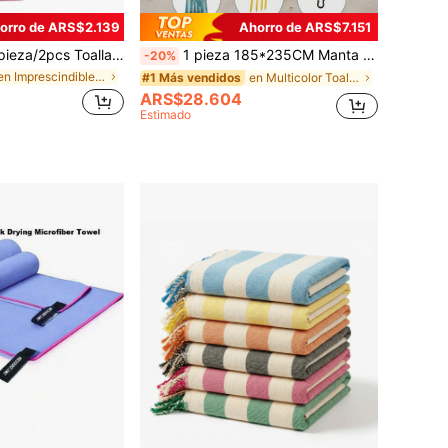
orro de ARS$2.139
Ahorro de ARS$7.151
amente absorbente de gran tamaño, suave y cómoda, resistente a la arena, absorbente de agua, absorbente de sudor, secado rápido, toalla de fitness ligera para colgar, toalla de secado rápido, toalla de viaje, bolsa de malla para almacenamiento conveniente, adecuada para camping al aire libre, vacaciones en la playa, escalada de montaña, senderismo, ciclismo
1 pieza 185*235CM Manta de playa impermeable con estampado de estrellas de mar y rayas, de gran tamaño, ligera y duradera para la playa, vacaciones, picnic al aire libre, camping, viajes de verano, vacaciones, decoración de baño, artículos esenciales de playa
-20%
en Imprescindibles para las vacaciones Toallas de
en Multicolor Toallas de playa
#1 Más vendidos
ARS$28.604
Estimado