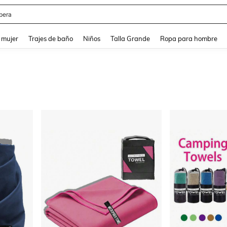
pera
and down arrow keys to navigate search Búsqueda reciente and Busca y Encuentr
 mujer
Trajes de baño
Niños
Talla Grande
Ropa para hombre