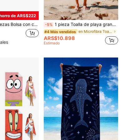
horro de ARS$222
per compacta, toalla deportiva suave y transpirable adecuada para excursionismo, gimnasio, playa, natación, yoga (disponible en varios colores y tamaños), artículos esenciales de playa, accesorios de playa, flotador de piscina
1 pieza Toalla de playa grande de microfibra con patrón de bandera de Brasil, secado rápido, suave, amigable con la piel, duradera, suministros para natación y playa al aire libre, regalo del Día del Padre
-5%
en Microfibra Toallas de playa
#4 Más vendidos
ARS$10.898
ales
Estimado