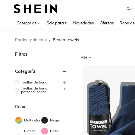
Cam
Use up 
Categorías
Solo para ti
Novedades
Ofertas
Ropa de
Página principal
Beach towels
/
Filtros
Más
Categoría
Toallas de baño
Toallas de baño
personalizadas
Color
Multicolor
Negro
Blanco
Rosa