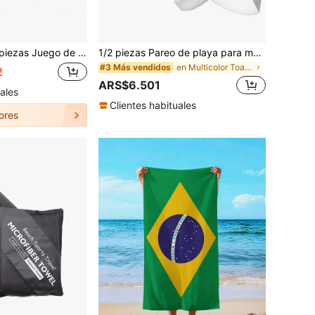
claro de secado rápido, toalla de microfibra de terciopelo de doble cara para natación y playa, toalla absorbente de sudor para fitness interior, toalla para limpieza facial y camping al aire libre, talla grande juego de toalla de baño, artículos esenciales de playa, accesorios de playa, flotador de piscina
1/2 piezas Pareo de playa para mujer, falda envolvente de traje de baño, cubierta de bikini transparente para traje de baño
en Multicolor Toallas de playa
#3 Más vendidos
2
ARS$6.501
ales
Clientes habituales
ores