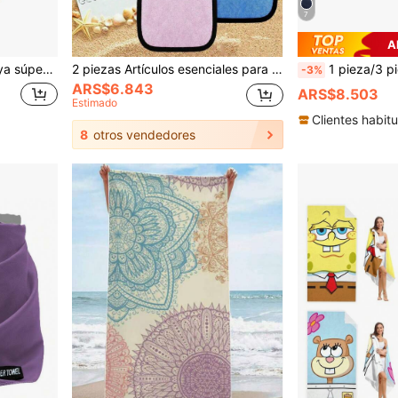
7
A
o | Tela de secado rápido, adecuada para natación Toalla de playa
2 piezas Artículos esenciales para vacaciones, quitador de arena de playa familiar, artículos imprescindibles para viajes, actividades de playa, deportes acuáticos, ocasiones de playa, accesorios de océano y playa, artículos esenciales de playa, exfoliante corporal, accesorios de baño, limpieza diaria e higiene 1 pieza, temporada de regreso a la escuela
1 pieza/3 piezas Bolsa con cremallera cuadrada que contiene una toalla de fibra ultrafina, toalla de viaje, deportes y camping - Secado rápido, alta absorción, sú
-3%
ARS$6.843
ARS$8.503
Estimado
Clientes habitu
8
otros vendedores