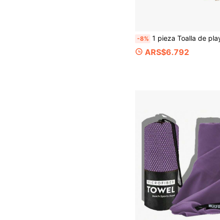
1 pieza Toalla de playa súper suave con estampado de leopardo - Perfecta para vacaciones, cumpleaños, aniversario o accesorio esencial, Toalla de playa | Diseño con estampado de leopard
-8%
ARS$6.792