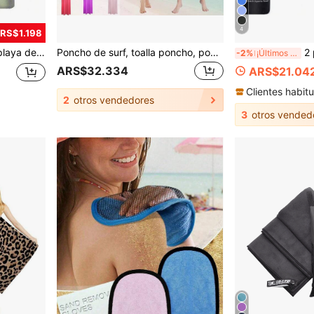
4
ARS$1.198
ess y deporte, artículos esenciales de playa, accesorios de playa, flotador de piscina
Poncho de surf, toalla poncho, poncho con capucha de microfibra, bata de playa para cambiarse, toalla de playa poncho para adultos
2 piezas Juego de toallas de baño rosa 
-2%
¡Últimos 3 días
ARS$32.334
ARS$21.04
Clientes habitu
2
otros vendedores
3
otros vended