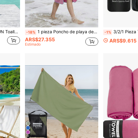
la. Absorbente y esencial para el baño, ideal para vacaciones, playa, piscina, gimnasio y de uso múltiple.
1 pieza Poncho de playa de secado rápido para surf con capucha, talla grande (forma de H), unisex para adultos, toalla de playa portátil, material de microfibra, adecuado para playa, natación, surf, buceo, hogar, aguas termales, baño, decoración de baño, temporada de vuelta a la escuela y talla grande
3/2/1 Pieza Toallas de Playa/Baño de Microfibra Ultra Absorbentes, Secado Rápido, Suaves y Esponjosas de
-18%
-1%
ARS$27.355
ARS$9.615
Estimado
13