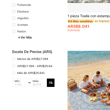
Poliamida
Elastano
Algodón
#4 Más vendidos
Acetato
ARS$8.041
Estimado
Nailon
Ver Más
Escala De Precios (ARS)
Menos de ARS$17.094
ARS$17.094 - ARS$25.641
Más de ARS$25.641
Mín.:
Máx:
Ok