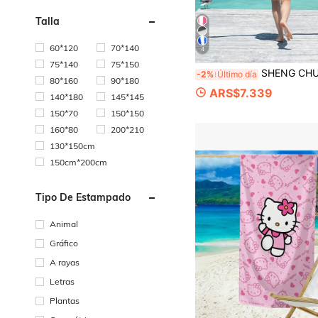
Talla
60*120
70*140
4
75*140
75*150
SHENG CHUN Toalla de playa de microfibra súper suave, de gran tamaño, con opciones de varios tamaños, en colores azul, azul marino, rosa, gris claro y estampado de rayas en acuare
-2%
Último día
80*160
90*180
ARS$7.339
140*180
145*145
150*70
150*150
160*80
200*210
130*150cm
150cm*200cm
Tipo De Estampado
Animal
Gráfico
A rayas
Letras
Plantas