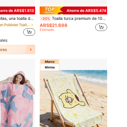
orro de ARS$1.813
Ahorro de ARS$5.474
ura, de fibras finas con doble cara de terciopelo, para deportes, fitness, camping y viajes, accesorios de playa, flotadores de piscina
Toalla turca premium de 100x180cm - 320g Toalla de playa a rayas suave, manta de viaje ligera y sin arena, toalla de baño grande de secado rápido para vacaciones, tomar el sol y fiestas
-20%
ARS$21.898
en Poliéster Toallas de playa
Estimado
ales
ores