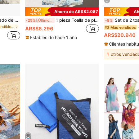
4
Ahorro de ARS$2.087
Ah
1 pieza Toalla con estampado de dibujos animados - Toalla de playa con patrón lindo: ¡Esencial de verano! Esta toalla es versátil y se puede usar como toalla de mano, toalla de baño o toalla de playa. Hecha de tela suave, cómoda y de secado rápido, es una opción perfecta como decoración de fiesta o un regalo atento para amigos y familiares.
1 pieza Toalla de playa/toalla de mano con estampado de vida marina, derechos de autor adquiridos, esencial para el verano, vacaciones y playa
Set de 2 toallas, una toalla de baño y una toalla de playa, de secado rápido con color lavanda púrp
-25%
¡Últimos 3 días
-8%
en Imprescindibles para las vacaciones Toallas de
#8 Más vendidos
ARS$6.296
ARS$20.940
Establecido hace 1 año
Clientes habitu
1
otros vended