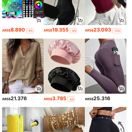
8.890
19.355
23.093
ARS$
ARS$
ARS$
-9%
-8%
-10%
21.376
3.785
25.316
ARS$
ARS$
ARS$
-8%