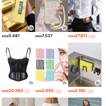
5.481
7.537
27.871
ARS$
ARS$
ARS$
-10%
20.263
2.055
2.192
ARS$
ARS$
ARS$
-6%
-25%
-25%