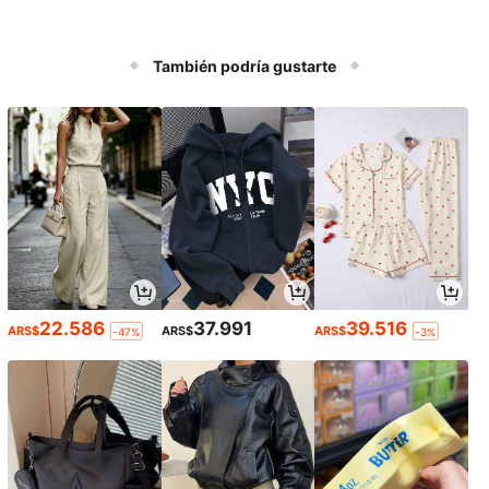
También podría gustarte
22.586
37.991
39.516
ARS$
ARS$
ARS$
-47%
-3%