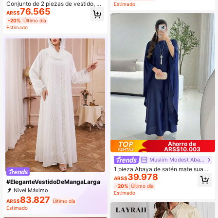
yendo el pañuelo) primavera negro
Conjunto de 2 piezas de vestido, es
Estimado
otoño
76.565
tilo streetwear de moda, bata borda
ARS$
da + pañuelo, abaya modesta para
-20%
Último día
primavera y otoño
Estimado
Ahorro de
ARS$10.003
Muslim Modest Abaya
1 pieza Abaya de satén mate suav
39.978
e, holgada, cómoda, elegante, de m
ARS$
#EleganteVestidoDeMangaLarga
oda y versátil, adecuada para el us
-20%
Último día
o diario de mujeres en Eid, primaver
Nivel Máximo
Estimado
a y otoño
83.827
ARS$
Último día
Estimado