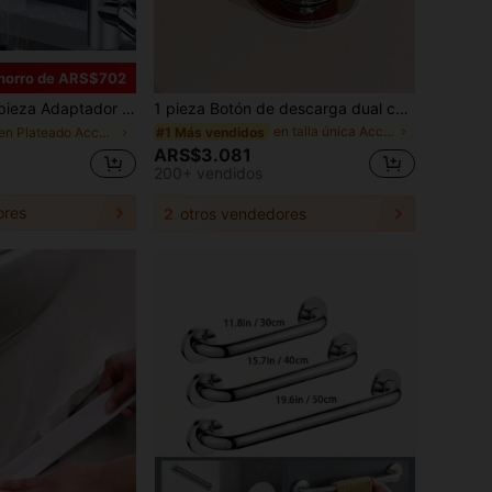
horro de ARS$702
tifunción para grifo, apto para grifo de lavabo de baño, repuesto de grifo de fregadero de cocina, artículo esencial para el hogar + 5 piezas Adaptadores para grifo
1 pieza Botón de descarga dual con forma de corazón para el tanque del inodoro, accesorios y herramientas de baño
en talla única Accesorios de baño
#1 Más vendidos
en Plateado Accesorios de baño
ARS$3.081
200+ vendidos
ores
2
otros vendedores