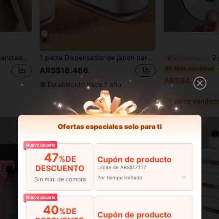
 llaves y ropa - Fácil de montar para el baño, la puerta trasera y el armario
1 pieza Dispensador de jabón para lavar platos, Recipiente con bomba 2 en 1 con soporte para esponja, Caja dispensadora de líquido lavavajillas, Recipiente para lociones para el baño, Accesorios de baño, Artículos de cocina, Accesorios de cocina, Utensilios de cocina
2 piezas Radiadores de acero
-8%
¡Últimos 3 días
#6 Más vendidos
ARS$18.486
ARS$4.091
Establecido hace 1 año
1
otros vended
Ofertas especiales solo para ti
Nuevo usuario
47
%DE
Cupón de producto
DESCUENTO
Límite de ARS$17.117
Por tiempo limitado
Sin mín. de compra
Nuevo usuario
40
%DE
Cupón de producto