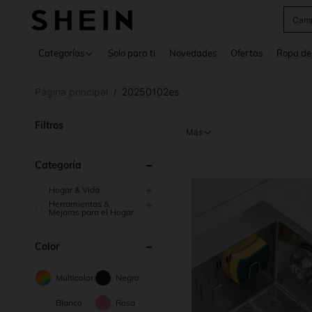
Cam
Use up 
Categorías
Solo para ti
Novedades
Ofertas
Ropa de
Página principal
20250102es
/
Filtros
Más
Categoría
Hogar & Vida
Herramientas &
Mejoras para el Hogar
Color
Multicolor
Negro
Blanco
Rosa