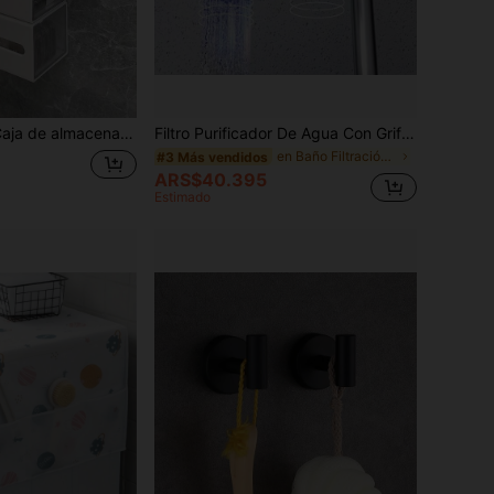
al, estantería de pared para baño, cajón de almacenamiento para dormitorio u oficina, accesorios de baño blancos, herramientas de baño
Filtro Purificador De Agua Con Grifo Para El Grifo Del Fregadero De La Cocina, Filtro De Cerámica Lavable Con Pulverizador Purificador De Filtrado De Baño
en Baño Filtración y suavizadores de agua
#3 Más vendidos
ARS$40.395
Estimado