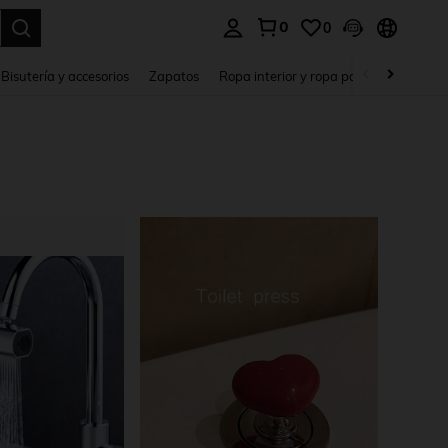
0
0
a. Press Enter to select.
Bisutería y accesorios
Zapatos
Ropa interior y ropa para dormir
Ho