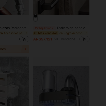
 inoxidable, tuberías de agua y tuberías de drenaje, cubiertas de tuberías de pared circulares, anillos decorativos para tuberías, cubiertas de anillos de tuberías Artículos de cocina Accesorios de cocina Utensilios de cocina
Toallero de baño de aleación de aluminio, accesorios organizadores de ducha multifuncionales, accesorios de baño, herramientas de baño
-27%
¡Últimos 2 días
en Accesorios para grifos de cocina
en Negro Accesorios de baño
#6 Más vendidos
ARS$7.121
50+ vendidos
ores