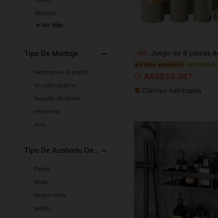
Silicona
Ver Más
Juego de 6 piezas de accesorios de baño de bambú, incluye dispensador de jabón, portacepillo de dientes, vaso para cepillo de dientes, jabonera, adecuado para decorar encimeras, regalo de cumpleaños, vac
Tipo De Montaje
-4%
#3 Más vendidos
Montaje en la pared
ARS$30.587
un solo agujero
Clientes habituales
Soporte de Mano
encimera
mini
Tipo De Acabado De
Superficie
Pintar
Mate
Negro mate
pulido