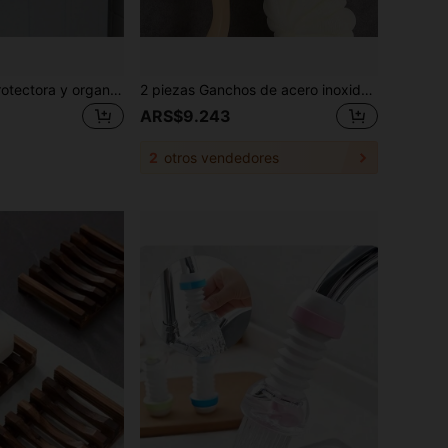
1 pieza de tela protectora y organizadora a prueba de polvo, tela protectora y organizadora sencilla para refrigerador/lavadora de uso doméstico, cubierta a prueba de polvo, bolsa de almacenamiento y organización, cubierta doméstica para la parte superior de los electrodomésticos, bolsa colgante para cubrir el refrigerador, artículos de cocina, accesorios de cocina, utensilios de cocina
2 piezas Ganchos de acero inoxidable negro mate para toallas/batas de baño, montados en la pared para un estilo moderno en el baño/cocina, accesorios de baño y herramientas de baño
ARS$9.243
2
otros vendedores