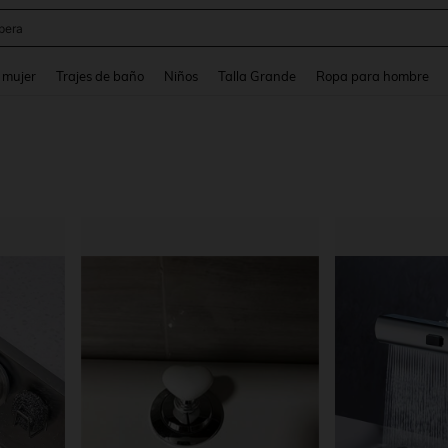
pera
and down arrow keys to navigate search Búsqueda reciente and Busca y Encuentr
 mujer
Trajes de baño
Niños
Talla Grande
Ropa para hombre