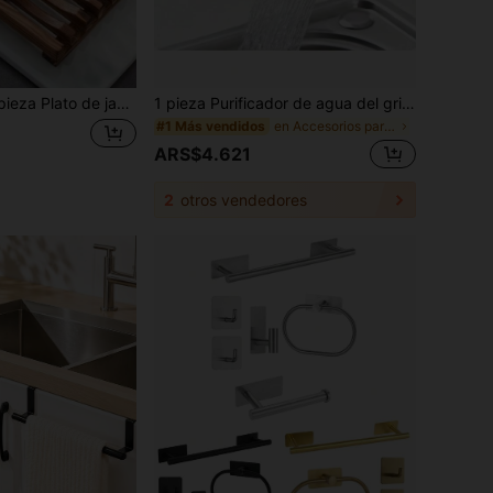
 de jabón de madera de bambú con diseño de agujeros de drenaje, accesorios de baño, herramientas de baño
1 pieza Purificador de agua del grifo de piedra médica para el hogar, filtro limpiador de agua del grifo, artículos de cocina, accesorios de cocina, utensilios de cocina
en Accesorios para grifos de cocina
#1 Más vendidos
ARS$4.621
2
otros vendedores