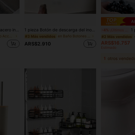
A
Soporte para esponjas de acero inoxidable para fregadero de cocina, estante adhesivo para escurrir, ganchos de almacenamiento montados en la pared, organizador de almacenamiento de cocina, accesorios de cocina, artículos de cocina, accesorios de cocina, utensilios de cocina
1 pieza Botón de descarga del inodoro con forma de corazón extendido para uñas largas - Autoadhesivo, sin necesidad de perforar, estilo decorativo artístico, accesorios de baño, herramientas de baño
1 pieza Adaptador mul
-4%
¡Últimos 3 días
en Plateado Accesorios de cocina
en Baño Botones pulsadores para inodoro
#3 Más vendidos
#2 Más vendidos
ARS$16.757
ARS$2.910
Estimado
1
otros vended