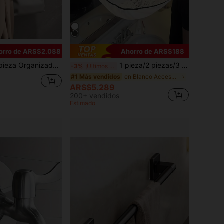
orro de ARS$2.088
Ahorro de ARS$188
e pared plegable de uso pesado - Ahorro de espacio - Soporte multiusos para abrigos, toallas, llaves y ropa - Fácil montaje para baño, puerta trasera y armario
1 pieza/2 piezas/3 piezas Delantal impermeable y reutilizable de 60 cm para corte de pelo y afeitado, capa protectora para salón de belleza y peluquería para hombres, mujeres y adultos, regalo de Navidad, fiesta, aseo y estilismo profesional para uso doméstico, accesorios de salón unisex
-3%
¡Últimos 3 días
en Blanco Accesorios de baño
#1 Más vendidos
ARS$5.289
200+ vendidos
Estimado