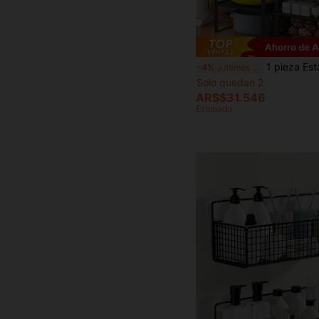
Ahorro de 
1 pieza Estantería de almacenamiento, Organizador de especias para encimera de cocina, Estantería de almacenamiento d
-4%
¡Últimos 3 días
Solo quedan 2
ARS$31.546
Estimado