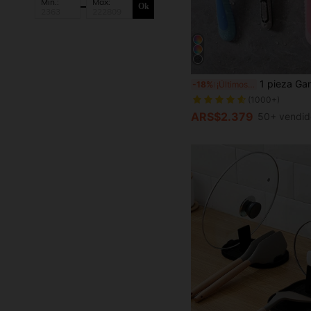
Mín.:
Máx:
Ok
1 pieza Gancho de plástico negro montado en la pared sin perforación, con adhesivo fuerte para afeitar y 
-18%
¡Últimos 3 días
(1000+)
ARS$2.379
50+ vendid