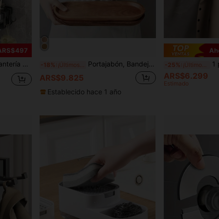
 ARS$497
Ah
noxidable con ventosa, organizador de almacenamiento para el baño
Portajabón, Bandeja de jabón de madera, Portajabón de madera de 1 pieza, Portajabón de ducha, Bandeja de jabón para decoración rústica, Ducha, Baño, Uso en la cocina Accesorios de baño Herramientas de baño
1 pieza Organizador d
-18%
¡Últimos 3 días
-25%
¡Últimos 3 días
ARS$6.299
ARS$9.825
Estimado
Establecido hace 1 año