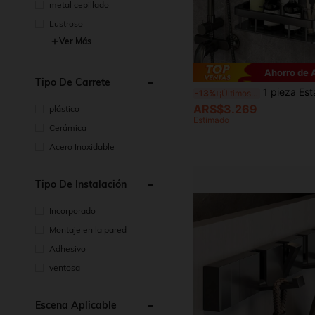
metal cepillado
Lustroso
Ver Más
Ahorro de
Tipo De Carrete
1 pieza Estantería de baño para montaje en pared, sin necesidad de perforar, cesta de ducha de acero i
-13%
¡Últimos 3 días
ARS$3.269
plástico
Estimado
Cerámica
Acero Inoxidable
Tipo De Instalación
Incorporado
Montaje en la pared
Adhesivo
ventosa
Escena Aplicable