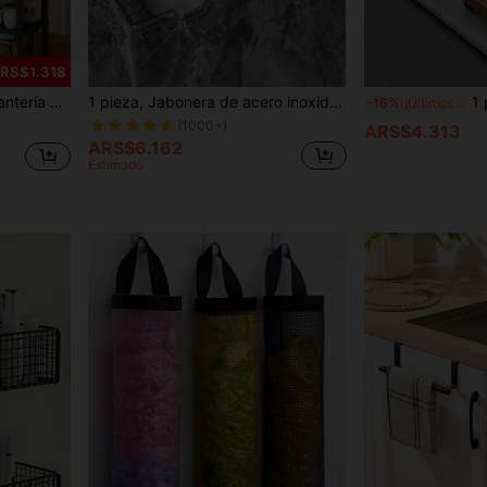
ARS$1.318
e varias capas, Accesorios de cocina, Suministros de organización del hogar
1 pieza, Jabonera de acero inoxidable antioxidante - Soporte de jabón montado en la pared para baño y cocina - Fácil de instalar - Cuadrado (Negro-Plateado) Accesorios de baño Herramientas de baño
1 pieza Plato
-16%
¡Últimos 3 días
(1000+)
ARS$4.313
ARS$6.162
Estimado