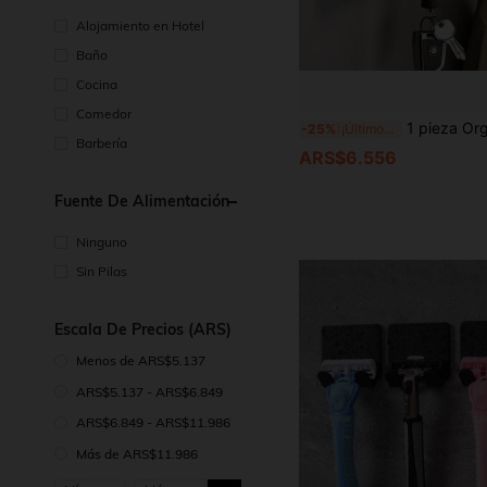
Alojamiento en Hotel
Baño
Cocina
Comedor
1 pieza Organizador de pared plegable de uso pesado - Duradero y ahorra espacio - Soporte multiusos para abrigos, toallas,
-25%
¡Últimos 2 días
Barbería
ARS$6.556
Fuente De Alimentación
Ninguno
Sin Pilas
Escala De Precios (ARS)
Menos de ARS$5.137
ARS$5.137 - ARS$6.849
ARS$6.849 - ARS$11.986
Más de ARS$11.986