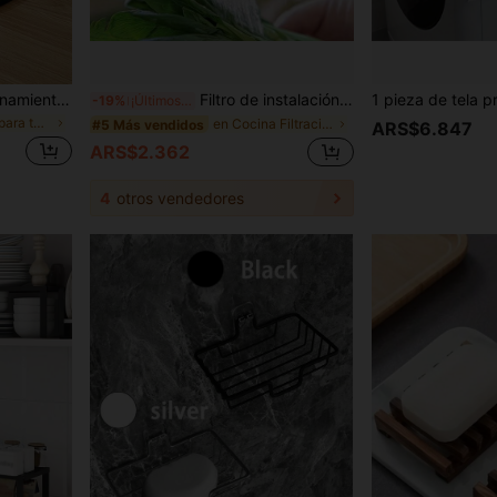
1 pieza Estante de almacenamiento plegable para la cocina: Soporte para cucharas/espátulas, Estante para tapas de ollas y Organizador de utensilios - Ahorra espacio, mantiene la cocina ordenada
Filtro de instalación para grifos, purificador de filtro de agua de grifo, filtro de grifo de cocina, eliminación de carbón activado de cloro, flúor, metales pesados, filtro de agua, filtro de agua adecuado para cocinas y baños del hogar
-19%
¡Últimos 3 días
en Rejillas para tapas de ollas
en Cocina Filtración y suavizadores de agua
#5 Más vendidos
ARS$6.847
ARS$2.362
4
otros vendedores