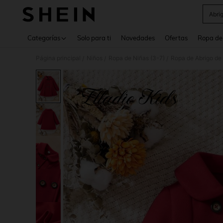
Abri
Use up 
Categorías
Solo para ti
Novedades
Ofertas
Ropa de
Página principal
Niños
Ropa de Niñas (3-7)
Ropa de Abrigo de 
/
/
/