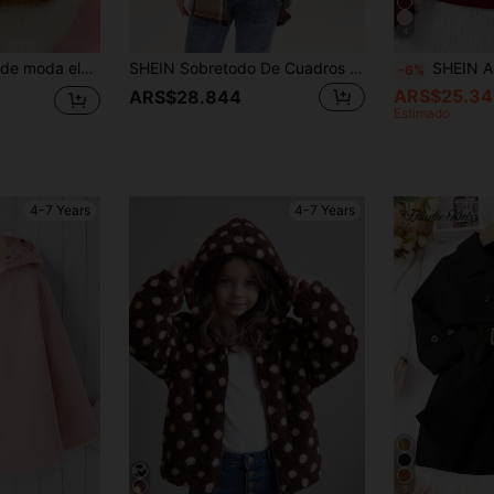
4
scuela, el diario, el otoño y el invierno, combinada con abrigo exterior de tejido de lana de oso de peluche blanco y esponjoso
SHEIN Sobretodo De Cuadros Para Niña Con Parche De Bolsillo
SHEIN Abrigo elegante y de moda para niña con solapa, mangas largas 
-6%
ARS$25.34
ARS$28.844
Estimado
4-7 Years
4-7 Years
5