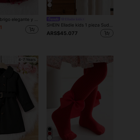
13
y cinturón en la cintura, diseño de malla de mariposa en el lado izquierdo, elección de regalo de cumpleaños elegante, hermoso y lindo
Elladie kids
SHEIN Elladie kids 1 pieza Sudadera con capucha para niña, nueva de invierno, color rojo, forro térmico, cremallera y cintura elástica, abrigo grueso y cálido, estilo sencillo, versátil, para exterior y desplazamientos
1
ARS$45.077
4-7 Years