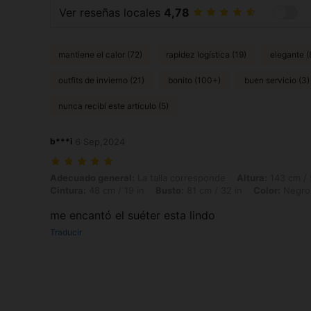
Ver reseñas locales
4,78
mantiene el calor (72)
rapidez logística (19)
elegante (
outfits de invierno (21)
bonito (100+)
buen servicio (3)
nunca recibí este artículo (5)
b***i
6 Sep,2024
Adecuado general: La talla corresponde, Altura: 143 cm / 56 in, Peso: 
Adecuado general:
La talla corresponde
Altura:
143 cm / 
Cintura:
48 cm / 19 in
Busto:
81 cm / 32 in
Color:
Negro
me encantó el suéter esta lindo
Traducir