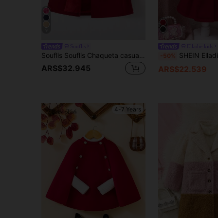
9
Souflis
Elladie kids
Souflis Souflis Chaqueta casual de forro polar de un solo botonadura de unicolor para niña
SHEIN Elladie kids Chaqueta con moño y gorro boina
-50%
ARS$32.945
ARS$22.539
4-7 Years