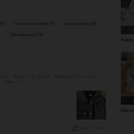
87)
lo volveré a comprar (3)
impresionante (46)
4
Talla adecuada (13)
Puede 
11 kg / 24 lbs, Caderas: 92 cm / 36 in, Cintura: 48 cm / 19 in, Busto: 81 cm / 32 i
56 in
Peso:
11 kg / 24 lbs
Caderas:
92 cm / 36 in
Talla:
4Y
7
Más es
Útil (11)