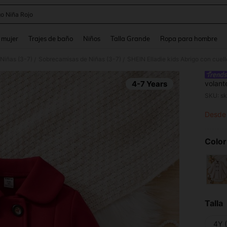
go Niña Rojo
and down arrow keys to navigate search Búsqueda reciente and Busca y Encuentr
 mujer
Trajes de baño
Niños
Talla Grande
Ropa para hombre
Niñas (3-7)
Sobrecamisas de Niñas (3-7)
SHEIN Elladie kids Abrigo con cuel
/
/
4-7 Years
volant
SKU: s
Desde
PR
Color
Talla
4Y 