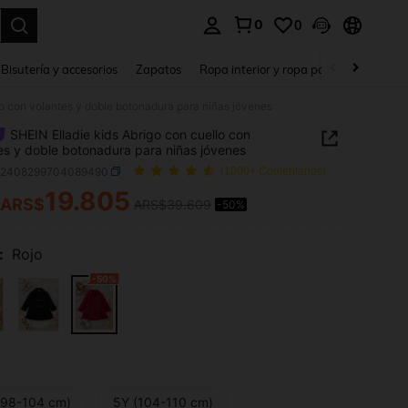
0
0
a. Press Enter to select.
Bisutería y accesorios
Zapatos
Ropa interior y ropa para dormir
Ho
lo con volantes y doble botonadura para niñas jóvenes
SHEIN Elladie kids Abrigo con cuello con
es y doble botonadura para niñas jóvenes
k2408299704089490
(1000+ Comentarios)
19.805
ARS$
ARS$39.609
-50%
ICE AND AVAILABILITY
:
Rojo
-50%
(98-104 cm)
5Y (104-110 cm)