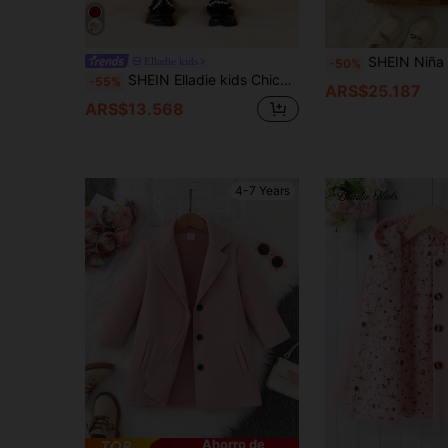
SHEIN Niña de moda elegante, estilo vintage, princesa simple con colores de macarons, cómoda y cálida, adecuada para salir, la calle, la e
Elladie kids
-50%
SHEIN Elladie kids Chica Joven Abrigo capa ribete en contraste de manga capa de doble botonadura para Navidad
-55%
ARS$25.187
ARS$13.568
4-7 Years
Ahorro de