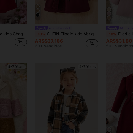
10
Elladie kids
Elladie
 casual para niña adolescente que va a la escuela
SHEIN Elladie kids Abrigo de moda con capucha, forro térmico y doble botonadura para niña, adecuado para uso casual diario
Elladie kids Abrigo Y So
-10%
-10%
ARS$37.186
ARS$31.80
60+ vendidos
50+ vendidos
4-7 Years
4-7 Years