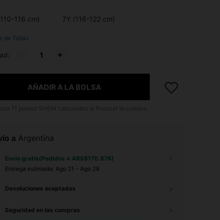
(110-116 cm)
7Y (116-122 cm)
a de Tallas
ad:
AÑADIR A LA BOLSA
asta
11
puntos SHEIN calculados al finalizar la compra.
ío a
Argentina
Envío gratis(Pedidos ≥ ARS$170.876)
Entrega estimada:
Ago 21 - Ago 28
Devoluciones aceptadas
Seguridad en las compras