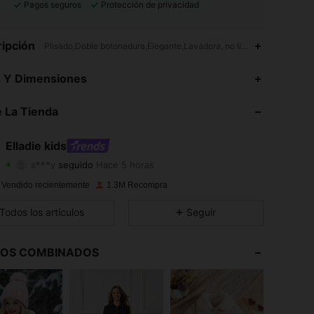
Pagos seguros
Protección de privacidad
ipción
Plisado,Doble botonadura,Elegante,Lavadora, no limpiar en seco
4,91
3.8K
365K
s Y Dimensiones
4,91
3.8K
365K
 La Tienda
4,91
3.8K
365K
Elladie kids
s***y
seguido
Hace 5 horas
4,91
3.8K
365K
Calificación
Artículos
Seguidores
 Vendido recientemente
1.3M Recompra
4,91
3.8K
365K
Todos los artículos
Seguir
4,91
3.8K
365K
LOS COMBINADOS
4,91
3.8K
365K
4,91
3.8K
365K