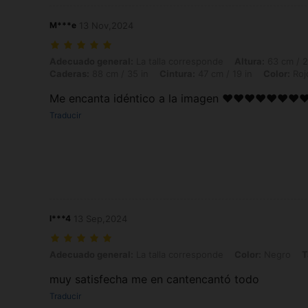
M***e
13 Nov,2024
Adecuado general: La talla corresponde, Altura: 63 cm / 25 in, Peso: 1
Adecuado general:
La talla corresponde
Altura:
63 cm / 2
Caderas:
88 cm / 35 in
Cintura:
47 cm / 19 in
Color:
Roj
Me encanta idéntico a la imagen ❤️❤️❤️❤️❤️❤️❤️❤
Traducir
l***4
13 Sep,2024
Adecuado general: La talla corresponde, Color: Negro, Talla: 7Y
Adecuado general:
La talla corresponde
Color:
Negro
T
muy satisfecha me en cantencantó todo
Traducir