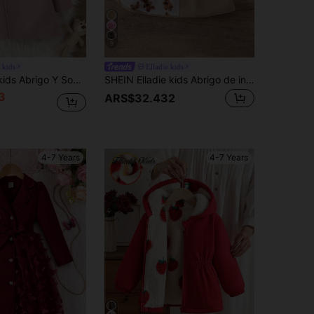
9
 kids
Elladie kids
mbrero Para Niña Joven Con Lazo En La Parte Frontal
SHEIN Elladie kids Abrigo de invierno estilo academia color caqui para niña joven con forro térmico, capucha y doble botonadura, chaqueta de moda adecuada para uso casual diario
3
ARS$32.432
4-7 Years
4-7 Years