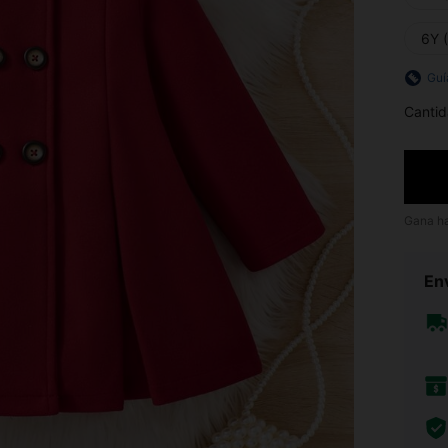
6Y 
Guí
Cantid
Gana h
Env