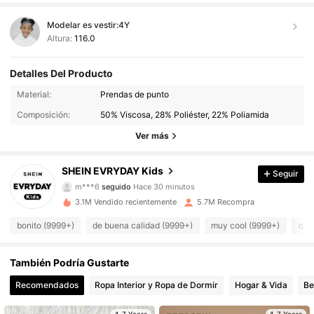
Modelar es vestir:
4Y
Altura:
116.0
Detalles Del Producto
Material:
Prendas de punto
426K Seguidores
4,95
Composición:
50% Viscosa, 28% Poliéster, 22% Poliamida
426K Seguidores
4,95
Ver más
426K Seguidores
4,95
SHEIN EVRYDAY Kids
Seguir
m***6
seguido
Hace 30 minutos
426K Seguidores
4,95
3.1M Vendido recientemente
5.7M Recompra
bonito (9999+)
de buena calidad (9999+)
muy cool (9999+)
que
426K Seguidores
4,95
426K Seguidores
También Podría Gustarte
4,95
Recomendados
Ropa Interior y Ropa de Dormir
Hogar & Vida
Be
426K Seguidores
4,95
4-7 Years
4-7 Years