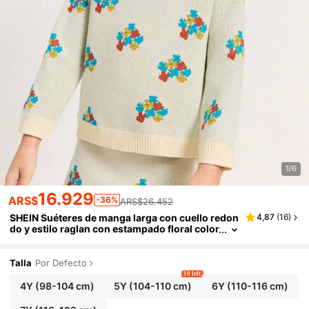
1/6
16.929
ARS$
-36%
ARS$26.452
SHEIN Suéteres de manga larga con cuello redon
4,87
(
16
)
do y estilo raglan con estampado floral color
ido para niñas jóvenes
Talla
Por Defecto
10 left
4Y
(98-104 cm)
5Y
(104-110 cm)
6Y
(110-116 cm)