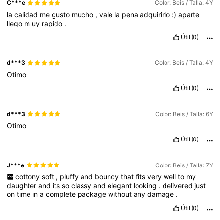
C***e
Color: Beis / Talla: 4Y
la
calidad
me
gusto
mucho
,
vale
la
pena
adquirirlo
:)
aparte
llego
m
uy
rapido
.
Útil
(0)
d***3
Color: Beis / Talla: 4Y
Otimo
Útil
(0)
d***3
Color: Beis / Talla: 6Y
Otimo
Útil
(0)
J***e
Color: Beis / Talla: 7Y
cottony
soft
,
pluffy
and
bouncy
that
fits
very
well
to
my
daughter
and
its
so
classy
and
elegant
looking
.
delivered
just
on
time
in
a
complete
package
without
any
damage
.
Útil
(0)