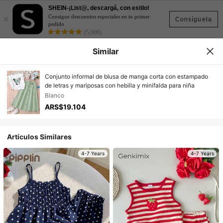
SHEIN-¡List@, descargá, con estilo!
×
Consigue descuentos especiales en tu primer
Consíguela
pedido
(5,000)
Similar
Conjunto informal de blusa de manga corta con estampado
de letras y mariposas con hebilla y minifalda para niña
Blanco
ARS$19.104
Artículos Similares
4-7 Years
4-7 Years