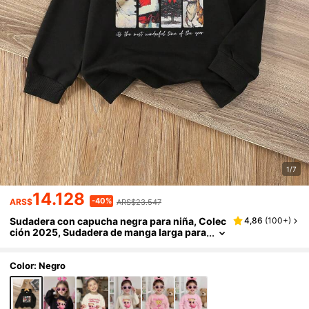
1/7
14.128
-40%
ARS$
ARS$23.547
Sudadera con capucha negra para niña, Colec
4,86
(
100+
)
ción 2025, Sudadera de manga larga para
niñas de 4 a 7 años para primavera/otoño,
Ropa casual elegante y linda para la escuela, v
acaciones, viajes, actividades al aire libre, vue
Color: Negro
lta al colegio