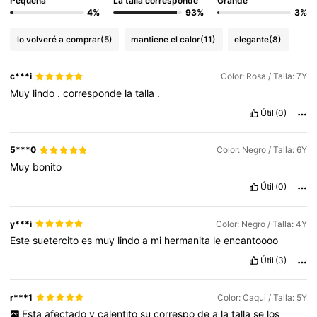
Pequeña
La talla corresponde
Grande
4%
93%
3%
lo volveré a comprar
(5)
mantiene el calor
(11)
elegante
(8)
c***i
Color: Rosa / Talla: 7Y
Muy
lindo
.
corresponde
la
talla
.
Útil
(0)
5***0
Color: Negro / Talla: 6Y
Muy
bonito
Útil
(0)
y***i
Color: Negro / Talla: 4Y
Este
suetercito
es
muy
lindo
a
mi
hermanita
le
encantoooo
Útil
(3)
r***1
Color: Caqui / Talla: 5Y
Esta
afectado
y
calentito
su
correspo
de
a
la
talla
se
los