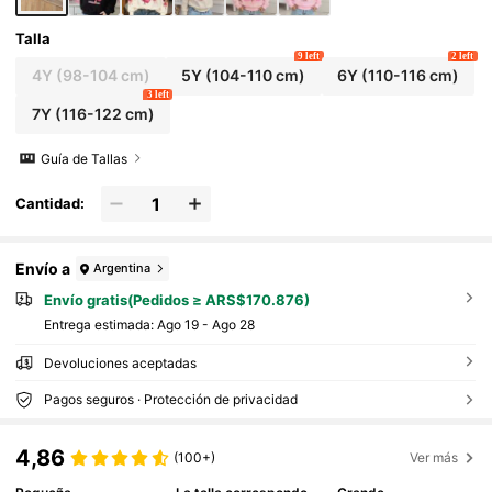
Talla
9 left
2 left
4Y
(98-104 cm)
5Y
(104-110 cm)
6Y
(110-116 cm)
3 left
7Y
(116-122 cm)
Guía de Tallas
Cantidad:
Envío a
Argentina
Envío gratis(Pedidos ≥ ARS$170.876)
Entrega estimada:
Ago 19 - Ago 28
Devoluciones aceptadas
Pagos seguros · Protección de privacidad
4,86
(100+)
Ver más