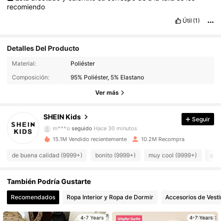
recomiendo
Útil
(1)
Detalles Del Producto
Material:
Poliéster
807K Seguidores
4,94
Composición:
95% Poliéster, 5% Elastano
807K Seguidores
4,94
Ver más
807K Seguidores
4,94
SHEIN Kids
Seguir
m***o
seguido
Hace 30 minutos
807K Seguidores
4,94
15.1M Vendido recientemente
10.2M Recompra
de buena calidad (9999+)
bonito (9999+)
muy cool (9999+)
que
807K Seguidores
4,94
También Podría Gustarte
807K Seguidores
4,94
Recomendados
Ropa Interior y Ropa de Dormir
Accesorios de Vesti
807K Seguidores
4,94
4-7 Years
4-7 Years