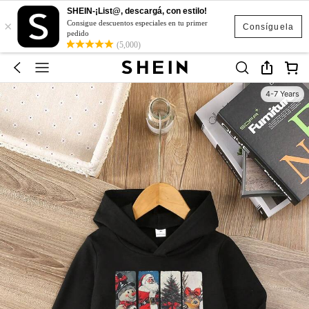
SHEIN-¡List@, descargá, con estilo!
×
Consigue descuentos especiales en tu primer
Consíguela
pedido
(5,000)
4-7 Years