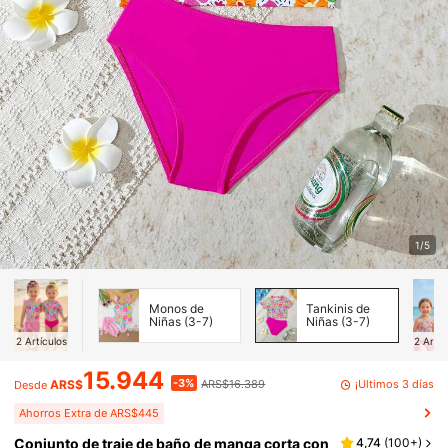
1/5
Monos de
Tankinis de
Niñas (3-7)
Niñas (3-7)
2
Artículos
2
Artíc
15.944
-3%
¡Últimos 3 días
ARS$
ARS$16.389
Desde
Ahorros Extra de ARS$445
Conjunto de traje de baño de manga corta con
4,74
(
100+
)