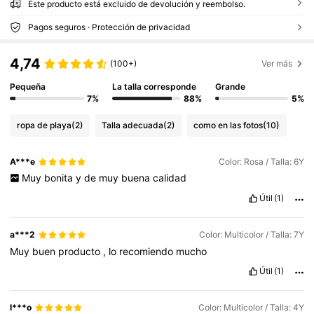
Este producto está excluido de devolución y reembolso.
Pagos seguros · Protección de privacidad
4,74
(100+)
Ver más
Pequeña
La talla corresponde
Grande
7%
88%
5%
ropa de playa
(2)
Talla adecuada
(2)
como en las fotos
(10)
A***e
Color: Rosa / Talla: 6Y
Muy
bonita
y
de
muy
buena
calidad
Útil
(1)
a***2
Color: Multicolor / Talla: 7Y
Muy
buen
producto
,
lo
recomiendo
mucho
Útil
(1)
l***o
Color: Multicolor / Talla: 4Y