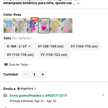
estampado botánico para niña, ajuste cas
ual para natación y vacaciones, traje de ba
ño con flores, traje de baño para niñas, bikini
para niña, traje de baño para niña
Color: Rosa
Talla
Por Defecto
6-9M
-
2-3Y
4Y
(98-104 cm)
5Y
(104-110 cm)
6Y
(110-116 cm)
7Y
(116-122 cm)
Guía de Tallas
Cantidad:
Envío a
Argentina
Envío gratis(Pedidos ≥ ARS$171.077)
Entrega estimada:
Ago 21 - Ago 30