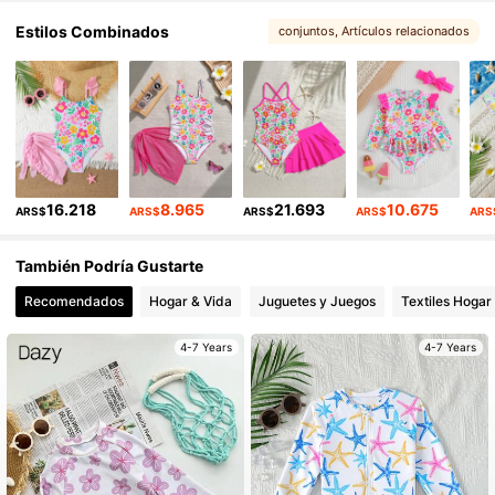
808K Seguidores
4,94
Estilos Combinados
conjuntos
, Artículos relacionados
, Puede que te guste
808K Seguidores
4,94
808K Seguidores
4,94
808K Seguidores
4,94
16.218
8.965
21.693
10.675
ARS$
ARS$
ARS$
ARS$
ARS
808K Seguidores
4,94
También Podría Gustarte
808K Seguidores
4,94
Recomendados
Hogar & Vida
Juguetes y Juegos
Textiles Hogar
4-7 Years
4-7 Years