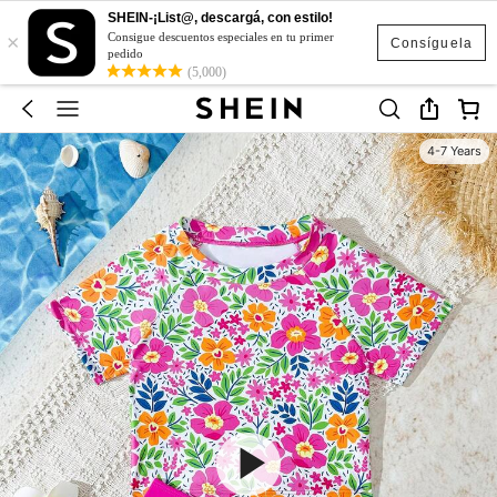
SHEIN-¡List@, descargá, con estilo!
×
Consigue descuentos especiales en tu primer
Consíguela
pedido
(5,000)
4-7 Years