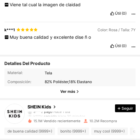
Viene
tal
cual
la
imagen
de
claidad
Útil
(0)
k***1
Color: Rosa / Talla: 7Y
Muy
buena
calidad
y
excelente
dise
ñ
o
Útil
(0)
Detalles Del Producto
Material:
Tela
808K Seguidores
4,94
Composición:
82% Poliéster,18% Elastano
808K Seguidores
4,94
Ver más
808K Seguidores
4,94
SHEIN Kids
Seguir
k***c
seguido
Hace 30 minutos
808K Seguidores
4,94
15.1M Vendido recientemente
10.2M Recompra
de buena calidad (9999+)
bonito (9999+)
muy cool (9999+)
que
808K Seguidores
4,94