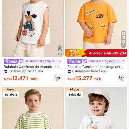
5
Ahorro de ARS$3.234
Balabala Flagship Store
Balabala Flagship Store
Balabala Camiseta de tirantes linda
Balabala Camiseta de manga corta
con estampado de dibujos animado
con gráfico de coche colorido para
Establecido hace 1 año
Establecido hace 1 año
s para niño en verano, amigable co
niños, ropa casual
12.471
15.277
n la piel
ARS$
-33%
ARS$
-17%