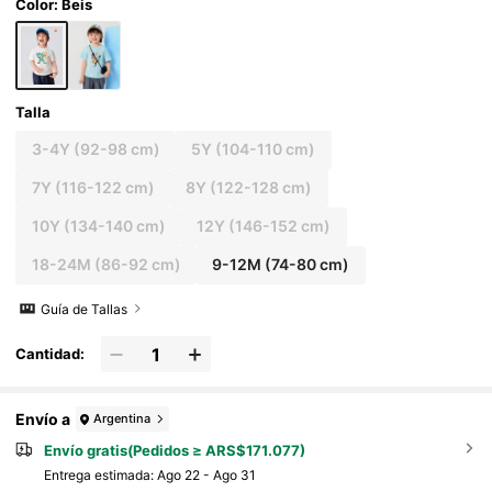
Color: Beis
Talla
3-4Y
(92-98 cm)
5Y
(104-110 cm)
7Y
(116-122 cm)
8Y
(122-128 cm)
10Y
(134-140 cm)
12Y
(146-152 cm)
18-24M
(86-92 cm)
9-12M
(74-80 cm)
Guía de Tallas
Cantidad:
Envío a
Argentina
Envío gratis(Pedidos ≥ ARS$171.077)
Entrega estimada:
Ago 22 - Ago 31