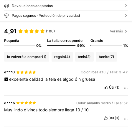
Devoluciones aceptadas
Pagos seguros · Protección de privacidad
4,91
(100)
Ver más
Pequeña
La talla corresponde
Grande
0%
99%
1%
lo volveré a comprar
(1)
regalo
(4)
tenis
(2)
bonito
(7)
e***0
Color: rosa azul / Talla: 3-4Y
excelente
calidad
la
tela
es
algod
ó
n
gruesa
Útil
(1)
d***o
Color: amarillo medio / Talla: 5Y
Muy
lindo
divinos
todo
siempre
llega
10
/
10
Útil
(0)