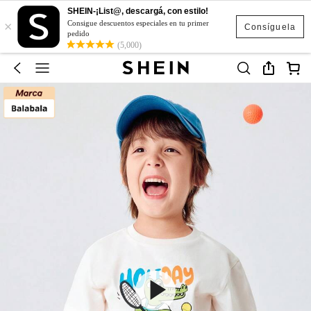
SHEIN-¡List@, descargá, con estilo!
×
Consigue descuentos especiales en tu primer
Consíguela
pedido
(5,000)