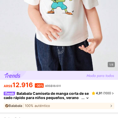
1/8
12.916
-30%
ARS$
ARS$18.511
Balabala Camiseta de manga corta de se
4,91
(
100
)
cado rápido para niños pequeños, verano
2025 para niños y niñas
Balabala
100% auténtico