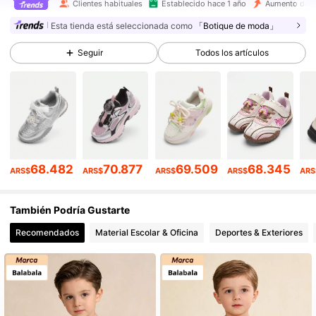
Clientes habituales
Establecido hace 1 año
Aumento de v
Esta tienda está seleccionada como
「Botique de moda」
193K Seguidores
4,93
Seguir
Todos los artículos
193K Seguidores
4,93
193K Seguidores
4,93
193K Seguidores
4,93
68.482
70.877
69.509
68.345
193K Seguidores
4,93
ARS$
ARS$
ARS$
ARS$
ARS
193K Seguidores
4,93
También Podría Gustarte
Recomendados
Material Escolar & Oficina
Deportes & Exteriores
193K Seguidores
4,93