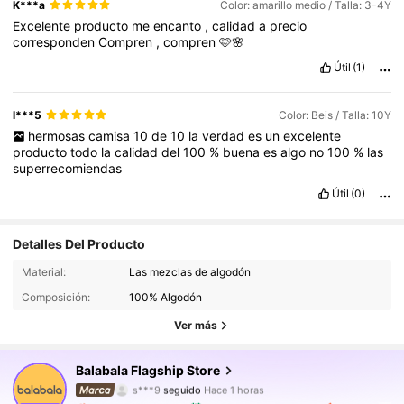
K***a
Color: amarillo medio / Talla: 3-4Y
Excelente
producto
me
encanto
,
calidad
a
precio
corresponden
Compren
,
compren
🩷🌸
Útil
(1)
l***5
Color: Beis / Talla: 10Y
hermosas
camisa
10
de
10
la
verdad
es
un
excelente
producto
todo
la
calidad
del
100
%
buena
es
algo
no
100
%
las
superrecomiendas
Útil
(0)
Detalles Del Producto
193K Seguidores
4,93
Material:
Las mezclas de algodón
Composición:
100% Algodón
193K Seguidores
4,93
Ver más
193K Seguidores
4,93
Balabala Flagship Store
s***9
seguido
Hace 1 horas
193K Seguidores
4,93