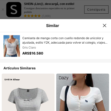
SHEIN-¡List@, descargá, con estilo!
×
Consigue descuentos especiales en tu primer
Consíguela
pedido
(5,000)
Similar
Camiseta de manga corta con cuello redondo de unicolor y
ajustada, estilo Y2K, adecuada para volver al colegio, viajes a
la playa y uso casual
Gris Claro
ARS$16.580
Artículos Similares