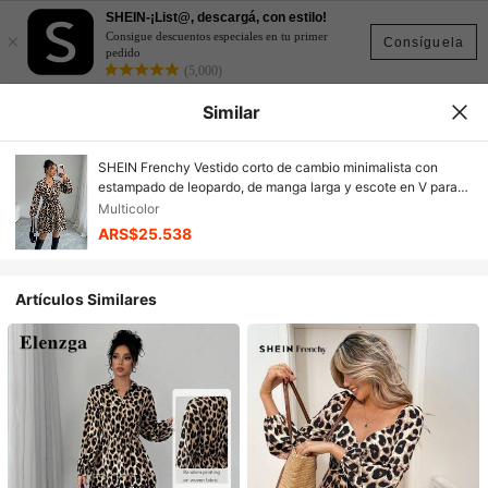
SHEIN-¡List@, descargá, con estilo!
×
Consigue descuentos especiales en tu primer
Consíguela
pedido
(5,000)
Similar
SHEIN Frenchy Vestido corto de cambio minimalista con
estampado de leopardo, de manga larga y escote en V para
mujer
Multicolor
ARS$25.538
Artículos Similares