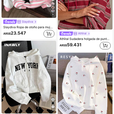
9
Slaydiva
Slaydiva Ropa de otoño para mujer/Ropa de invierno para mujer/Ropa Y2K/Ropa urbana/Vuelta al colegio/Calle casual/Apta para hip hop/Sudadera casual de calle con estampado para mujer/Gráfico con letras de Nueva York
23.547
Athîral
ARS$
Athîral Sudadera holgada de punto con capucha, rayas rojas y manga larga para mujer, adecuada para uso casual diario, citas, reuniones y ropa deportiva
100+ vendidos
59.431
ARS$
4