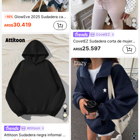
GlowEve 2025 Sudadera casual de lino a rayas con parches y cuello, de moda y versátil, adecuada para el uso diario y vacaciones en otoño
-10%
30.419
ARS$
100+ vendidos
CovetEZ
CovetEZ Sudadera corta de mujer con estampado de lunares, cuello asimétrico y lazo
25.597
ARS$
22
Attitoon
Attitoon Sudadera negra informal con estampado mínimo, manga larga, ajuste holgado, gruesa, con capucha para mujer, para primavera/otoño