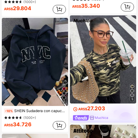
(1000+)
35.340
ARS$
29.804
ARS$
500+ vendidos
400+ vendidos
5
7
27.203
ARS$
SHEIN Sudadera con capucha con cremallera para mujer, gráfico de letras, ropa exterior casual para maestros, regreso a la escuela, graduación, uso diario, chaqueta de invierno, de moda y versátil, sudadera con capucha de manga larga para mujer
-10%
Muchica
(1000+)
34.726
ARS$
500+ vendidos