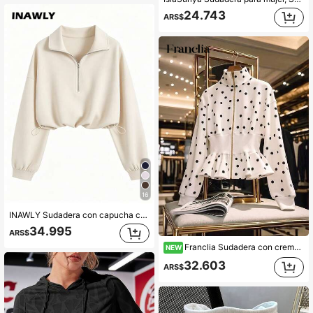
24.743
ARS$
16
INAWLY Sudadera con capucha casual de manga larga y cierre de cremallera de unicolor con estilo retro americano para mujer
34.995
ARS$
Franclia Sudadera con cremallera y cintura ceñida de lunares franceses para primavera, verano y otoño, cuello alto, manga larga, bajo con volantes, top vintage dulce y estilizante, chaqueta para mujer madura de oficina
80+ vendidos
NEW
32.603
ARS$