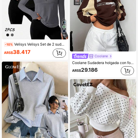
19
Velisys Velisys Set de 2 sudaderas de ajuste delgado y casual con cierre de cremallera y unicolor
-10%
38.417
ARS$
Coolane
200+ vendidos
Coolane Sudadera holgada con forro polar y bloques de color para mujer, para otoño/invierno
29.186
ARS$
300+ vendidos