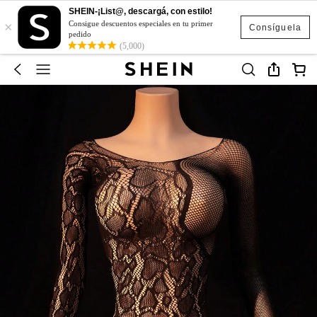
SHEIN-¡List@, descargá, con estilo!
×
Consigue descuentos especiales en tu primer
Consíguela
pedido
(5,000)