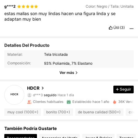
g***2
Color: Negro / Talla: Unitalla
estas
mallas
son
muy
lindas
hacen
una
figura
linda
y
se
adaptan
muy
bien
Útil
(3)
Detalles Del Producto
1.5K Seguidores
Material:
Tela tricotada
4,90
Composición:
93% Poliamida, 7% Elastano
1.5K Seguidores
4,90
Ver más
1.5K Seguidores
4,90
HDCR
Seguir
d***3
seguido
Hace 1 día
1.5K Seguidores
4,90
Clientes habituales
Establecido hace 1 año
36K Vendido
1.5K Seguidores
muy cool (1000+)
bonito (700+)
de buena calidad (500+)
como 
4,90
1.5K Seguidores
4,90
También Podría Gustarte