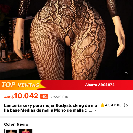
1/5
Ahorra ARS$873
10.042
-8%
ARS$
ARS$10.915
Lencería sexy para mujer Bodystocking de ma
4,94
(
100+
)
lla base Medias de malla Mono de malla c
on estampado de leopardo Mono transpa
rente
Color: Negro