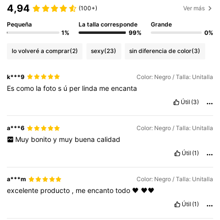
4,94
(100+)
Ver más
Pequeña
La talla corresponde
Grande
1%
99%
0%
lo volveré a comprar
(2)
sexy
(23)
sin diferencia de color
(3)
k***9
Color: Negro / Talla: Unitalla
Es
como
la
foto
s
ú
per
linda
me
encanta
Útil
(3)
a***6
Color: Negro / Talla: Unitalla
Muy
bonito
y
muy
buena
calidad
Útil
(1)
a***m
Color: Negro / Talla: Unitalla
excelente
producto
,
me
encanto
todo
🖤
🖤🖤
Útil
(1)