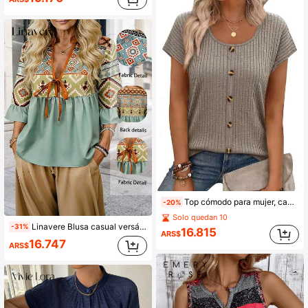
Top cómodo para mujer, camisa básica elegante y holgada, camiseta de cuello redondo con botones, pulóver casual de manga corta para verano
-20%
Solo quedan 10
Linavere Blusa casual versátil de uso diario con cuello en V, diseño de torsión, plisado y estampado geométrico para mujeres
-31%
16.815
ARS$
16.747
ARS$