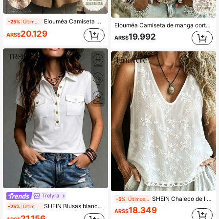
Elouméa Camiseta de mujer con estampado floral, cuello redondo, corte holgado, para primavera/verano, adecuada para uso diario, ir al trabajo y compras
-25%
Últimos 1 días
Elouméa Camiseta de manga corta casual con estampado floral bohemio para mujer, adecuada para todas las estaciones, top de primavera y verano
20.129
ARS$
19.992
ARS$
Trelyra
SHEIN Chaleco de lino con cuello redondo bordado para mujeres, parte superior sin mangas holgada y casual para señoras de mediana edad, verano
-5%
Últimos 2 días
SHEIN Blusas blancas de verano para mujer, blusas casuales para salir, elegantes, blusas de playa para vacaciones, blusas de fiesta para mujer, blusas casuales, blusas de diseño estructurado para mujer, blusas para ir al trabajo
-25%
Últimos 1 días
18.349
ARS$
21.156