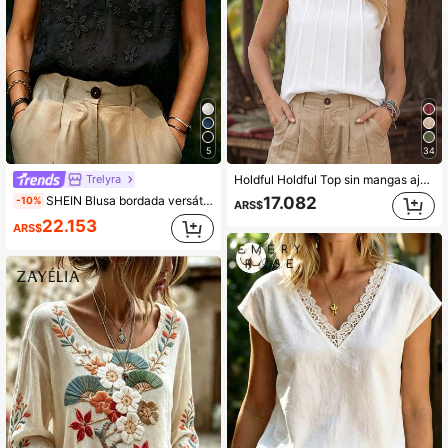
5
34
Trelyra
Holdful Holdful Top sin mangas ajustado y versátil de algodón tejido con cuello redondo y pliegues, para verano
SHEIN Blusa bordada versátil y de moda para mujer, minimalista para uso diario y de vacaciones
17.082
-10%
ARS$
22.153
ARS$