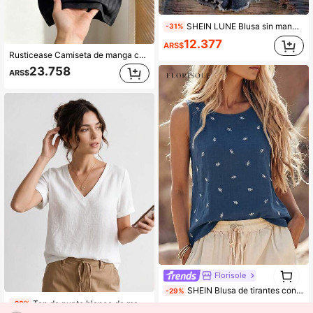
SHEIN LUNE Blusa sin mangas con estampado floral, nueva y casual, versátil y adecuada para mujeres de mediana edad y mayores
-31%
12.377
ARS$
Rusticease Camiseta de manga corta con encaje de contraste y decoración de strass para mujeres de mediana edad
23.758
ARS$
1
Florisole
0
SHEIN Blusa de tirantes con estampado de hojas bordado, elegante y casual, de corte holgado, sin mangas, cuello redondo, de lino azul suave y transpirable, camiseta de verano elegante y básica para uso diario, playa, vacaciones, casual y oficina. Versátil y elegante para uso diario, vacaciones en la playa, oficina y salidas de fin de semana. Camiseta básica y elegante para uso diario, vacaciones, playa, atuendos casuales y de oficina informal.
-29%
Top de punto blanco de manga corta con cuello en V y ajuste regular para mujer, verano
-20%
Solo quedan 7