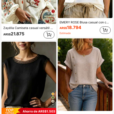
EMERY ROSE Blusa casual con cuello en V y mangas con volantes de algodón de origen blanco para mujeres
18.794
Zayélia Camiseta casual versátil de uso diario con cuello redondo y patrón bordado floral para mujeres de mediana edad & mayores
ARS$
21.875
Estimado
ARS$
4
Ahorro de ARS$1.503