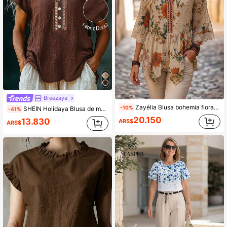
Breezaya
Zayélia Blusa bohemia floral para mujer, cuello en V con ribete de encaje, manga 3/4 acampanada, dobladillo asimétrico, camisa casual
-10%
SHEIN Holidaya Blusa de manga corta con patrón geométrico y botones, de uso versátil y casual para uso diario
-41%
20.150
13.830
ARS$
ARS$