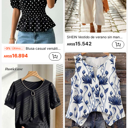
SHEIN Vestido de verano sin mangas con dobladillo con volantes y ribete de color contrastante para mujeres de edad media y mayores
15.542
ARS$
Blusa casual versátil de mujer con estampado de lunares, cintura ceñida, cuello redondo, para vacaciones de verano, color negro
-3%
Últimos 2 días
16.894
ARS$