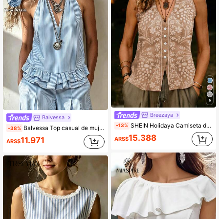
5
Breezaya
Balvessa
SHEIN Holidaya Camiseta de tirantes minimalista con estampado para mujer
-13%
Balvessa Top casual de mujer con cuello en V, rayas azules y blancas, cuello halter y dobladillo con volantes, estilo boho de verano para vacaciones, playa, crucero, viajes y festivales de música
-38%
15.388
ARS$
11.971
ARS$