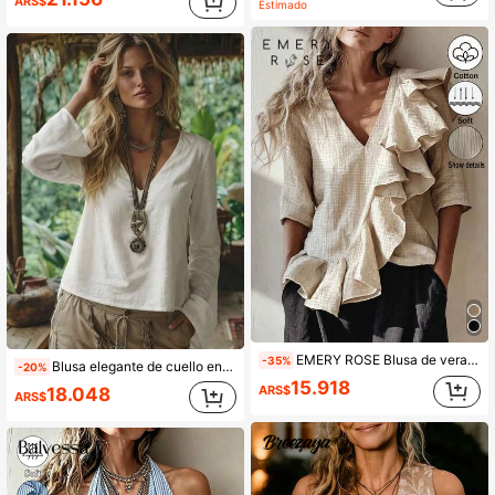
ARS$
Estimado
EMERY ROSE Blusa de verano elegante y de uso diario con diseño tejido para resort
-35%
Blusa elegante de cuello en V para mujer, suéter holgado de manga larga, blanco puro versátil para todas las estaciones; lavable a máquina, tela sin estiramiento; adecuada para ocasiones casuales y semiformales
-20%
15.918
ARS$
18.048
ARS$