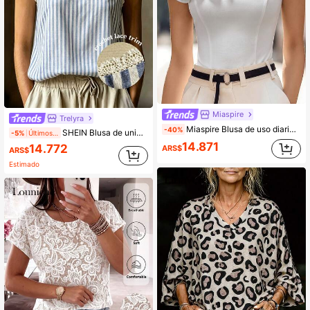
Miaspire
Trelyra
Miaspire Blusa de uso diario versátil y casual con pliegues de unicolor para mujeres de mediana edad y mayores
-40%
SHEIN Blusa de unicolor con diseño asimétrico de cruce, adecuada para mujeres de mediana edad y mayores, para verano
-5%
Últimos 2 días
14.871
14.772
ARS$
ARS$
Estimado