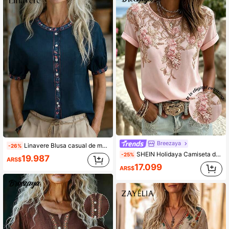
Breezaya
Linavere Blusa casual de mujer con cuello redondo, mangas de pétalo y bordado floral
-26%
SHEIN Holidaya Camiseta de punto de manga corta con cuello redondo y estampado floral rosa para mujer, camiseta con estampado floral bohemio, uso casual diario, adecuada para atuendos de verano y salidas cotidianas
-25%
19.987
ARS$
17.099
ARS$