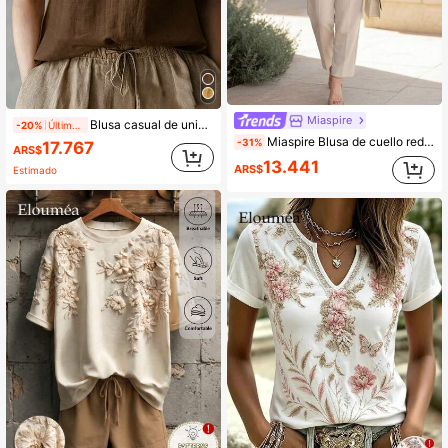
Miaspire
Blusa casual de unicolor con diseño de cuello y mangas con volantes para mujer, elegante y versátil para el verano, adecuada para el trabajo, el hogar y la oficina
-20%
Últimos 2 días
Miaspire Blusa de cuello redondo con manga corta y estampado floral para mujeres de mediana edad y mayores
-31%
17.767
ARS$
13.441
ARS$
Estimado