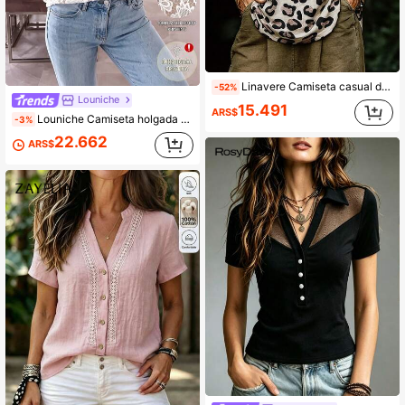
Linavere Camiseta casual de mujer con estampado de leopardo y mangas tipo murciélago
-52%
Louniche
15.491
ARS$
Louniche Camiseta holgada de mujer con estampado falso de encaje en contraste, casual para primavera/verano, versátil para vacaciones, uso diario y desplazamientos
-3%
22.662
ARS$