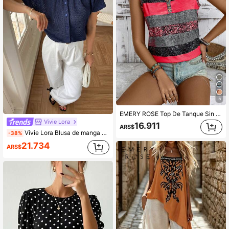
5
EMERY ROSE Top De Tanque Sin Mangas A Rayas Y Estampado De Moda Para Mujeres Con Impresión Aleatoria
Vivie Lora
16.911
ARS$
Vivie Lora Blusa de manga murciélago con un solo botón para mujeres de mediana edad y mayores, verano
-38%
21.734
ARS$