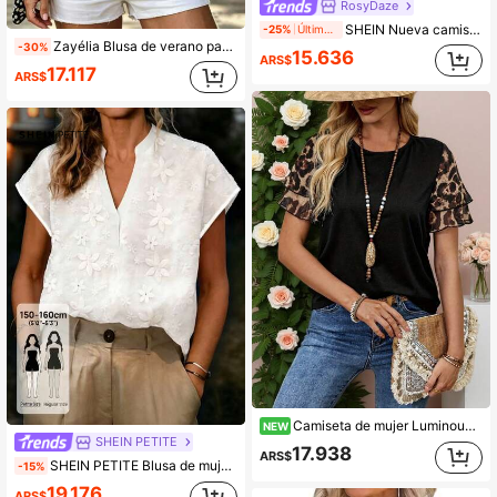
RosyDaze
SHEIN Nueva camiseta de mujer de manga corta con cuello polo, de tela de punto elástica negra con diseño de malla hueca en contraste, estilo casual de negocios, elegante para uso diario y salidas de verano
-25%
Últimos 1 días
Zayélia Blusa de verano para mujer con cuello en V, patchwork, ribete de encaje y decoración de botones en color rosa, adecuada para uso diario casual y cómodo, blusa holgada para el hogar
-30%
15.636
ARS$
17.117
ARS$
Camiseta de mujer Luminous Wealth de verano con estampado de leopardo, patchwork y mangas plisadas, color negro
NEW
SHEIN PETITE
17.938
ARS$
SHEIN PETITE Blusa de mujer de cuello en V con decoración floral 3D, versátil y casual de manga corta, PETITE Blusa blanca de mujer, Camisa de mujer de cuello en V, Camisa de mujer de manga corta, Camisa de verano de mujer, PETITE
-15%
19.176
ARS$