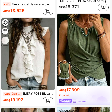
EMERY ROSE Blusa casual de mujer senior para verano, color albaricoque, cuello redondo, manga corta, textura, elegante para oficina y negocios, versátil para uso diario y desplazamientos
Blusa casual de verano para mujer, nueva llegada, con volantes en el cuello y los puños, color liso, elegante y versátil para el trabajo, el hogar y las vacaciones, negro, para mamá
-10%
15.371
ARS$
13.525
ARS$
17.699
ARS$
EMERY ROSE Blusa casual de algodón orgánico blanco con cuello de volantes y mangas cortas para mujeres
-25%
Últimos 1 días
Estimado
13.197
ARS$
Trelyra